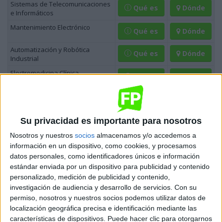
Sistemas de Telecomunicaciones
Qué es
Dónde
e Informáticos
Mantenimiento Electrónico
Qué es
Dónde
Automatización y Robótica
Qué es
Dónde
Industrial
Electromedicina Clínica
Qué es
Dónde
Ciclos Formativos de
Grado
Su privacidad es importante para nosotros
Medio
Nosotros y nuestros
socios
almacenamos y/o accedemos a
información en un dispositivo, como cookies, y procesamos
datos personales, como identificadores únicos e información
Ciclos de Grado Medio de la familia Electricidad y Electrónica
estándar enviada por un dispositivo para publicidad y contenido
Dónde se
personalizado, medición de publicidad y contenido,
Ciclo Formativo
Descripción
estudia
investigación de audiencia y desarrollo de servicios.
Con su
permiso, nosotros y nuestros socios podemos utilizar datos de
Instalaciones de
Qué es
Dónde
Telecomunicaciones
localización geográfica precisa e identificación mediante las
características de dispositivos. Puede hacer clic para otorgarnos