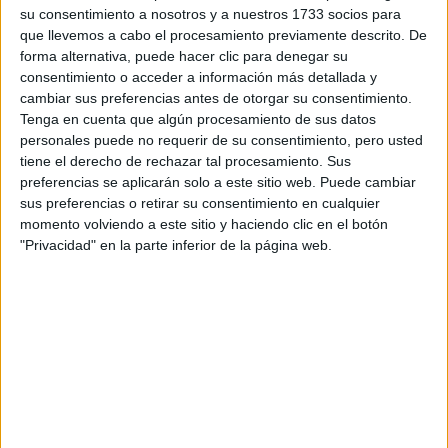
Instalaciones Eléctricas y
Qué es
Dónde
su consentimiento a nosotros y a nuestros 1733 socios para
Automáticas
que llevemos a cabo el procesamiento previamente descrito. De
Equipos Electrónicos de
Qué es
Dónde
forma alternativa, puede hacer clic para denegar su
Consumo
consentimiento o acceder a información más detallada y
cambiar sus preferencias antes de otorgar su consentimiento.
Tenga en cuenta que algún procesamiento de sus datos
Ciclos Formativos de
Título
personales puede no requerir de su consentimiento, pero usted
tiene el derecho de rechazar tal procesamiento. Sus
Profesional Básico
preferencias se aplicarán solo a este sitio web. Puede cambiar
sus preferencias o retirar su consentimiento en cualquier
momento volviendo a este sitio y haciendo clic en el botón
Ciclos de Título Profesional Básico de la familia Electricidad y
"Privacidad" en la parte inferior de la página web.
Electrónica
Dónde se
Ciclo Formativo
Descripción
estudia
Electricidad y electrónica
Qué es
Dónde
Instalaciones Electrotécnicas y
Qué es
Dónde
Mecánica