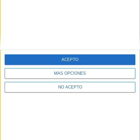
Contáctanos
ACEPTO
Dirección:
Diego de León 47, 28006 Madrid
Phone:
+34 91 593 2767
MÁS OPCIONES
Email:
info@forofp.es
NO ACEPTO
Información legal
Aviso legal
Política de privacidad
Condiciones generales de contratación
Política de cookies