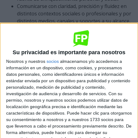
Comunicarse con claridad, precisión y fluidez en
distintos contextos sociales o profesionales y por
distintos medios, canales y soportes a su alcance,
utilizando y adecuando recursos lingüísticos
orales y escritos propios de la lengua castellana y,
en su caso, de la lengua cooficial.
Comunicarse en situaciones habituales tanto
Su privacidad es importante para nosotros
laborales como personales y sociales utilizando
Nosotros y nuestros
socios
almacenamos y/o accedemos a
recursos lingüísticos básicos en lengua
información en un dispositivo, como cookies, y procesamos
extranjera.
datos personales, como identificadores únicos e información
Realizar explicaciones sencillas sobre
estándar enviada por un dispositivo para publicidad y contenido
acontecimientos y fenómenos característicos de
personalizado, medición de publicidad y contenido,
investigación de audiencia y desarrollo de servicios.
Con su
las sociedades contemporáneas a partir de
permiso, nosotros y nuestros socios podemos utilizar datos de
información histórica y geográfica a su
localización geográfica precisa e identificación mediante las
disposición.
características de dispositivos. Puede hacer clic para otorgarnos
Adaptarse a las nuevas situaciones laborales
su consentimiento a nosotros y a nuestros 1733 socios para
originadas por cambios tecnológicos y
que llevemos a cabo el procesamiento previamente descrito. De
organizativos en su actividad laboral, utilizando
forma alternativa, puede hacer clic para denegar su