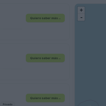
+
-
Quiero saber más
→
Quiero saber más
→
Quiero saber más
→
Privado