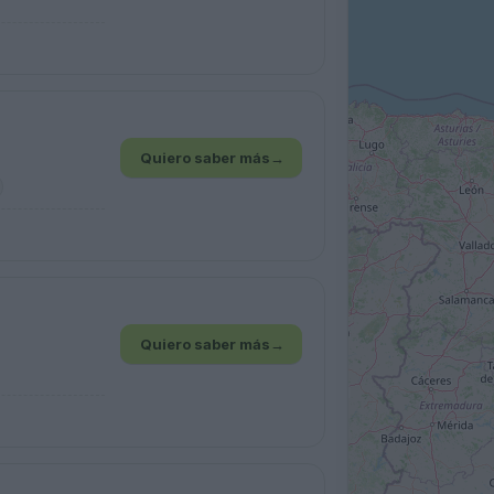
Quiero saber más
→
Quiero saber más
→