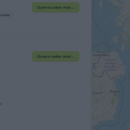
Quiero saber más
→
rivado
Quiero saber más
→
o