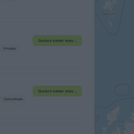
Quiero saber más
→
Privado
Quiero saber más
→
Concertado