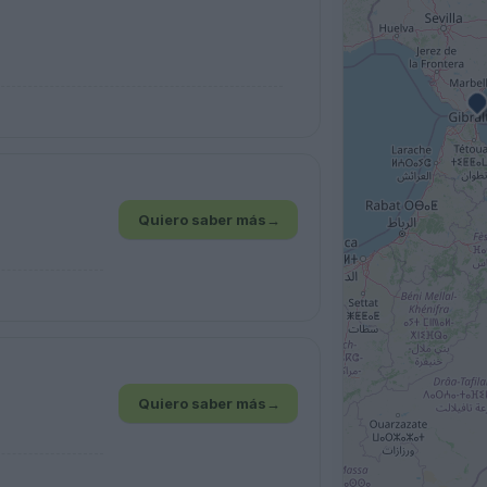
Quiero saber más
→
Quiero saber más
→