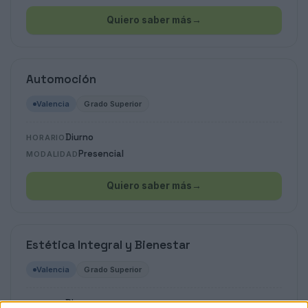
Quiero saber más
→
Automoción
Valencia
Grado Superior
Diurno
HORARIO
Presencial
MODALIDAD
Quiero saber más
→
Estética Integral y Bienestar
Valencia
Grado Superior
Diurno
HORARIO