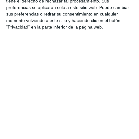
tiene el derecho de rechazar tal procesamiento. Sus
preferencias se aplicarán solo a este sitio web. Puede cambiar
sus preferencias o retirar su consentimiento en cualquier
Diurno
HORARIO
momento volviendo a este sitio y haciendo clic en el botón
Presencial
MODALIDAD
"Privacidad" en la parte inferior de la página web.
Quiero saber más
→
Mantenimiento Electrónico
Valencia
Grado Superior
Diurno
HORARIO
Presencial
MODALIDAD
Quiero saber más
→
Prevención de Riesgos Profesionales