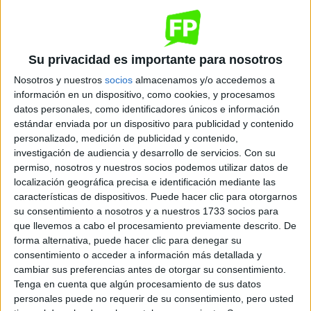
Presencial
MODALIDAD
Quiero saber más
→
Su privacidad es importante para nosotros
Nosotros y nuestros
socios
almacenamos y/o accedemos a
información en un dispositivo, como cookies, y procesamos
Estilismo y Dirección de Peluquería
datos personales, como identificadores únicos e información
estándar enviada por un dispositivo para publicidad y contenido
Valencia
Grado Superior
personalizado, medición de publicidad y contenido,
investigación de audiencia y desarrollo de servicios.
Con su
Diurno
HORARIO
permiso, nosotros y nuestros socios podemos utilizar datos de
Presencial
MODALIDAD
localización geográfica precisa e identificación mediante las
características de dispositivos. Puede hacer clic para otorgarnos
su consentimiento a nosotros y a nuestros 1733 socios para
Quiero saber más
→
que llevemos a cabo el procesamiento previamente descrito. De
forma alternativa, puede hacer clic para denegar su
consentimiento o acceder a información más detallada y
Mantenimiento de Instalaciones Térmicas y
cambiar sus preferencias antes de otorgar su consentimiento.
de Fluidos
Tenga en cuenta que algún procesamiento de sus datos
personales puede no requerir de su consentimiento, pero usted
Valencia
Grado Superior