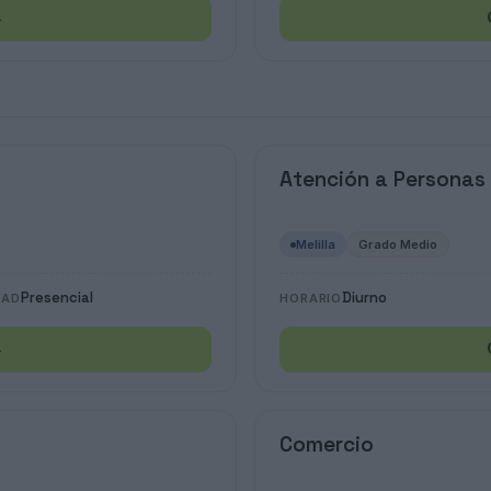
→
Atención a Personas
Melilla
Grado Medio
Presencial
Diurno
DAD
HORARIO
→
Comercio