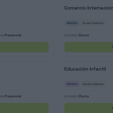
Comercio Internacion
Melilla
Grado Superior
Presencial
Diurno
DAD
HORARIO
→
Educación Infantil
Online
Grado Superior
Presencial
Diurno
DAD
HORARIO
→