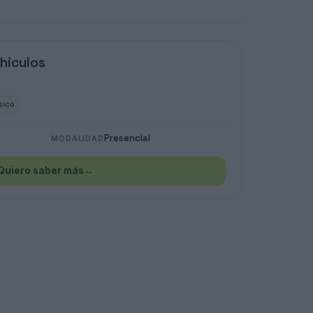
hículos
sico
Presencial
MODALIDAD
Quiero saber más
→