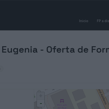
Inicio
FP a di
a Eugenia - Oferta de Fo
o
+
-