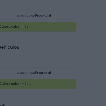
Presencial
MODALIDAD
Quiero saber más
→
Vehículos
Presencial
MODALIDAD
Quiero saber más
→
ias