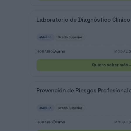
Laboratorio de Diagnóstico Clínico
Melilla
Grado Superior
Diurno
HORARIO
MODALI
Quiero saber más
Prevención de Riesgos Profesional
Melilla
Grado Superior
Diurno
HORARIO
MODALI