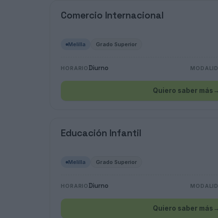
Comercio Internacional
Melilla
Grado Superior
Diurno
HORARIO
MODALI
Quiero saber más
Educación Infantil
Melilla
Grado Superior
Diurno
HORARIO
MODALI
Quiero saber más