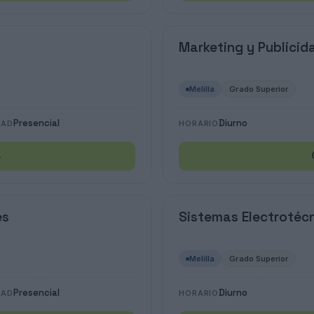
Marketing y Publicid
Melilla
Grado Superior
Presencial
Diurno
DAD
HORARIO
→
es
Sistemas Electrotéc
Melilla
Grado Superior
Presencial
Diurno
DAD
HORARIO