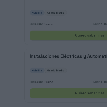
Melilla
Grado Medio
Diurno
HORARIO
MODALI
Quiero saber más
Instalaciones Eléctricas y Automát
Melilla
Grado Medio
Diurno
HORARIO
MODALI
Quiero saber más