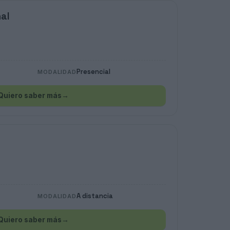
al
Presencial
MODALIDAD
Quiero saber más
→
A distancia
MODALIDAD
Quiero saber más
→