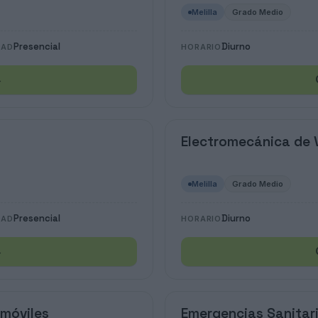
Melilla
Grado Medio
Presencial
Diurno
DAD
HORARIO
→
Electromecánica de 
Melilla
Grado Medio
Presencial
Diurno
DAD
HORARIO
→
omóviles
Emergencias Sanitar