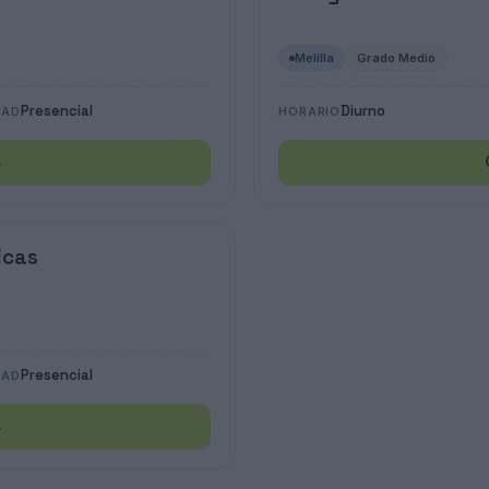
Melilla
Grado Medio
Presencial
Diurno
DAD
HORARIO
→
icas
Presencial
DAD
→