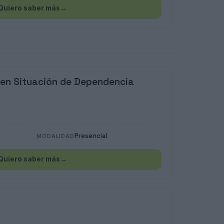
Quiero saber más
→
 en Situación de Dependencia
Presencial
MODALIDAD
Quiero saber más
→