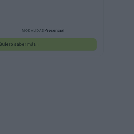
Presencial
MODALIDAD
Quiero saber más
→