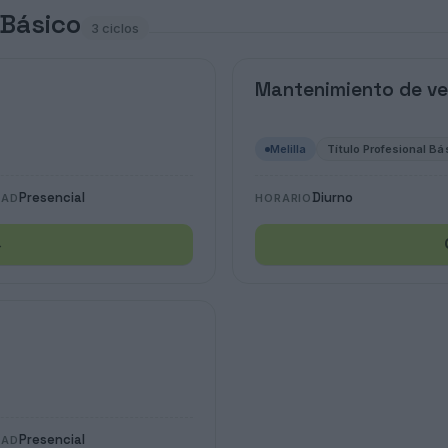
 Básico
3 ciclos
Mantenimiento de ve
Melilla
Título Profesional Bá
Presencial
Diurno
DAD
HORARIO
→
Presencial
DAD