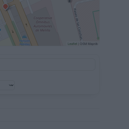
Leaflet
| OSM Mapnik