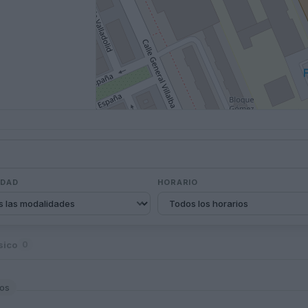
IDAD
HORARIO
sico
0
los