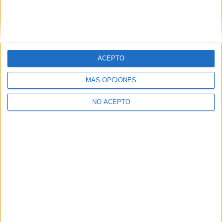
Cuenca
Grado Superior
Público
Presencial
MODALIDAD
ACEPTO
MÁS OPCIONES
NO ACEPTO
Contáctanos
Dirección:
Diego de León 47, 28006 Madrid
Phone:
+34 91 593 2767
Email:
info@forofp.es
Información legal