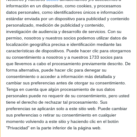
Electromedicina Clínica
información en un dispositivo, como cookies, y procesamos
IES Laurona
datos personales, como identificadores únicos e información
Llíria
Grado Superior
Público
estándar enviada por un dispositivo para publicidad y contenido
personalizado, medición de publicidad y contenido,
Presencial
MODALIDAD
investigación de audiencia y desarrollo de servicios.
Con su
permiso, nosotros y nuestros socios podemos utilizar datos de
Quiero saber más
→
localización geográfica precisa e identificación mediante las
características de dispositivos. Puede hacer clic para otorgarnos
su consentimiento a nosotros y a nuestros 1733 socios para
Electromedicina Clínica
que llevemos a cabo el procesamiento previamente descrito. De
forma alternativa, puede hacer clic para denegar su
IES Federica Montseny
consentimiento o acceder a información más detallada y
Burjassot
Grado Superior
Público
cambiar sus preferencias antes de otorgar su consentimiento.
Tenga en cuenta que algún procesamiento de sus datos
Presencial
MODALIDAD
personales puede no requerir de su consentimiento, pero usted
tiene el derecho de rechazar tal procesamiento. Sus
Quiero saber más
→
preferencias se aplicarán solo a este sitio web. Puede cambiar
sus preferencias o retirar su consentimiento en cualquier
momento volviendo a este sitio y haciendo clic en el botón
Electromedicina Clínica
"Privacidad" en la parte inferior de la página web.
IES Llombai