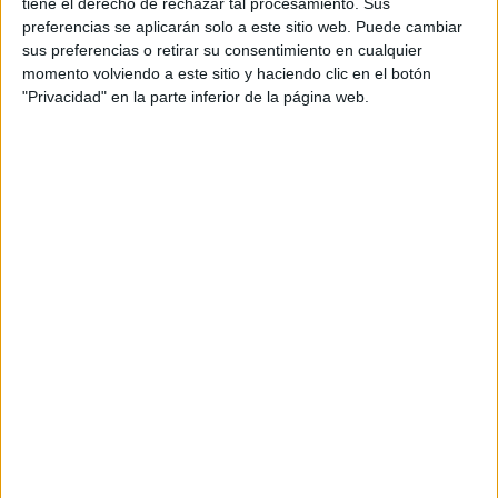
tiene el derecho de rechazar tal procesamiento. Sus
preferencias se aplicarán solo a este sitio web. Puede cambiar
sus preferencias o retirar su consentimiento en cualquier
momento volviendo a este sitio y haciendo clic en el botón
"Privacidad" en la parte inferior de la página web.
Leaflet
| OSM Mapnik
Explora más
¿No es exactamente lo que buscas? Estas son las
alternativas más relevantes.
EN ESTE CENTRO
Explora los otros ciclos de IES María
Enríquez
Ver los 3 ciclos
→