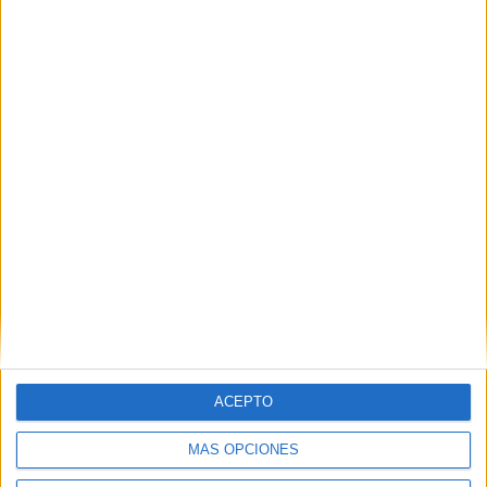
VALENCIA/VALÈNCIA
Otros centros que lo imparten en
Valencia/València
Ver los 34 centros
→
A DISTANCIA
Otras opciones para estudiarlo online
ACEPTO
Ver los 17 centros
→
MÁS OPCIONES