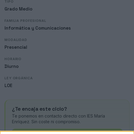
TIPO
Grado Medio
FAMILIA PROFESIONAL
Informática y Comunicaciones
MODALIDAD
Presencial
HORARIO
Diurno
LEY ORGÁNICA
LOE
¿Te encaja este ciclo?
Te ponemos en contacto directo con IES María
Enríquez. Sin coste ni compromiso.