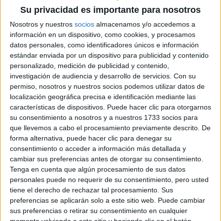
IES Valle del Jerte
Su privacidad es importante para nosotros
Navaconcejo
Grado Medio
Público
Nosotros y nuestros
socios
almacenamos y/o accedemos a
información en un dispositivo, como cookies, y procesamos
Presencial
MODALIDAD
datos personales, como identificadores únicos e información
estándar enviada por un dispositivo para publicidad y contenido
personalizado, medición de publicidad y contenido,
Explotación de Sistemas Informáticos
investigación de audiencia y desarrollo de servicios.
Con su
permiso, nosotros y nuestros socios podemos utilizar datos de
CFPE Educatec
localización geográfica precisa e identificación mediante las
Cáceres
Grado Medio
Privado
características de dispositivos. Puede hacer clic para otorgarnos
su consentimiento a nosotros y a nuestros 1733 socios para
Presencial
MODALIDAD
que llevemos a cabo el procesamiento previamente descrito. De
forma alternativa, puede hacer clic para denegar su
Quiero saber más
→
consentimiento o acceder a información más detallada y
cambiar sus preferencias antes de otorgar su consentimiento.
Tenga en cuenta que algún procesamiento de sus datos
Explotación de Sistemas Informáticos
personales puede no requerir de su consentimiento, pero usted
tiene el derecho de rechazar tal procesamiento. Sus
CFPE Aldana S.C.L.
preferencias se aplicarán solo a este sitio web. Puede cambiar
Cáceres
Grado Medio
Privado
sus preferencias o retirar su consentimiento en cualquier