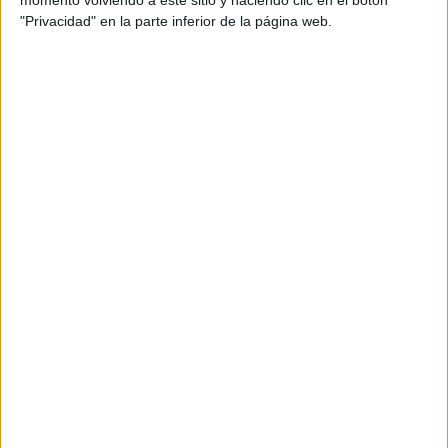
momento volviendo a este sitio y haciendo clic en el botón
Presencial
MODALIDAD
"Privacidad" en la parte inferior de la página web.
Explotación de Sistemas Informáticos
IES Siberia Extremeña
Talarrubias
Grado Medio
Público
Presencial
MODALIDAD
Explotación de Sistemas Informáticos
IES Ildefonso Serrano
Segura de León
Grado Medio
Público
Presencial
MODALIDAD
Explotación de Sistemas Informáticos
IES Ies Tierra Blanca