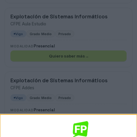
Explotación de Sistemas Informáticos
CFPE Aula Estudio
Vigo
Grado Medio
Privado
Presencial
MODALIDAD
Quiero saber más
→
Explotación de Sistemas Informáticos
CFPE Addes
Vigo
Grado Medio
Privado
Presencial
MODALIDAD
Explotación de Sistemas Informáticos