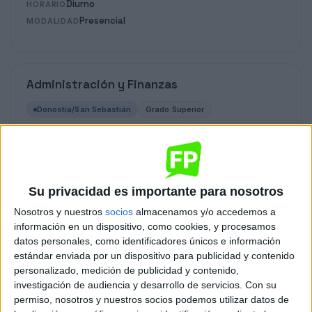
Diurno
HORARIO
Presencial
MODALIDAD
Administración y Finanzas
Donostia/San Sebastián
Grado Superior
Diurno
HORARIO
Presencial
MODALIDAD
Su privacidad es importante para nosotros
Nosotros y nuestros
socios
almacenamos y/o accedemos a
Agencias de Viajes y Gestión de Eventos
información en un dispositivo, como cookies, y procesamos
datos personales, como identificadores únicos e información
Donostia/San Sebastián
Grado Superior
estándar enviada por un dispositivo para publicidad y contenido
personalizado, medición de publicidad y contenido,
Diurno
HORARIO
investigación de audiencia y desarrollo de servicios.
Con su
Presencial
permiso, nosotros y nuestros socios podemos utilizar datos de
MODALIDAD