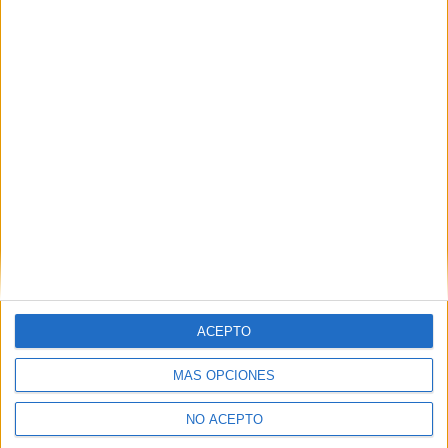
Actividades Comerciales
Donostia/San Sebastián
Grado Medio
Diurno
HORARIO
Presencial
MODALIDAD
Gestión Administrativa
Donostia/San Sebastián
Grado Medio
Diurno
HORARIO
ACEPTO
Presencial
MODALIDAD
MÁS OPCIONES
NO ACEPTO
Sistemas Microinformáticos y Redes