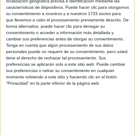
localización geográfica precisa e identificación mediante las
características de dispositivos. Puede hacer clic para otorgarnos
su consentimiento a nosotros y a nuestros 1733 socios para
que llevemos a cabo el procesamiento previamente descrito. De
Desarrollo de Aplicaciones Web
forma alternativa, puede hacer clic para denegar su
consentimiento o acceder a información más detallada y
Donostia/San Sebastián
Grado Superior
cambiar sus preferencias antes de otorgar su consentimiento.
Tenga en cuenta que algún procesamiento de sus datos
Diurno
HORARIO
personales puede no requerir de su consentimiento, pero usted
Presencial
MODALIDAD
tiene el derecho de rechazar tal procesamiento. Sus
preferencias se aplicarán solo a este sitio web. Puede cambiar
sus preferencias o retirar su consentimiento en cualquier
momento volviendo a este sitio y haciendo clic en el botón
Gestión de Ventas y Espacios Comerciales
"Privacidad" en la parte inferior de la página web.
Donostia/San Sebastián
Grado Superior
Diurno
HORARIO
Presencial
MODALIDAD