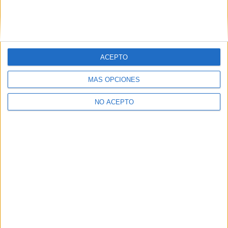
A distancia
MODALIDAD
Sistemas Microinformáticos y Redes
ACEPTO
IES El Rincón
Online
Grado Medio
Público
MÁS OPCIONES
A distancia
MODALIDAD
NO ACEPTO
Quiero saber más
→
Sistemas Microinformáticos y Redes
IES Número 1
Online
Grado Medio
Público
A distancia
MODALIDAD