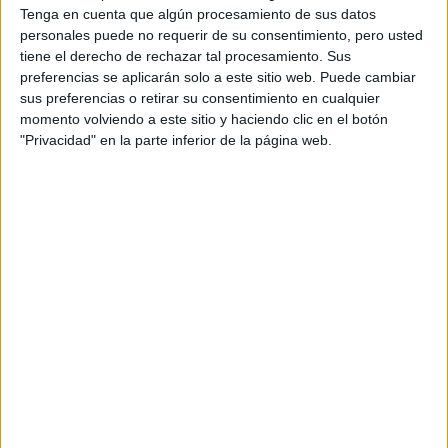
Tenga en cuenta que algún procesamiento de sus datos
Online
Grado Medio
Público
personales puede no requerir de su consentimiento, pero usted
tiene el derecho de rechazar tal procesamiento. Sus
A distancia
MODALIDAD
preferencias se aplicarán solo a este sitio web. Puede cambiar
sus preferencias o retirar su consentimiento en cualquier
momento volviendo a este sitio y haciendo clic en el botón
Sistemas Microinformáticos y Redes
"Privacidad" en la parte inferior de la página web.
IES Leonardo Da Vinci
Online
Grado Medio
Público
A distancia
MODALIDAD
Sistemas Microinformáticos y Redes
CFPE Tierras de la Bañeza
Online
Grado Medio
Privado
A distancia
MODALIDAD
Quiero saber más
→