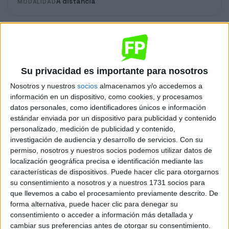
A distancia
MODALIDAD
Sistemas Microinformáticos y Redes
IES Ribera del Tajo
Online
Grado Medio
Público
Su privacidad es importante para nosotros
Nosotros y nuestros
socios
almacenamos y/o accedemos a
A distancia
MODALIDAD
información en un dispositivo, como cookies, y procesamos
datos personales, como identificadores únicos e información
estándar enviada por un dispositivo para publicidad y contenido
Sistemas Microinformáticos y Redes
personalizado, medición de publicidad y contenido,
IES Brianda de Mendoza
investigación de audiencia y desarrollo de servicios.
Con su
permiso, nosotros y nuestros socios podemos utilizar datos de
Online
Grado Medio
Público
localización geográfica precisa e identificación mediante las
características de dispositivos. Puede hacer clic para otorgarnos
A distancia
MODALIDAD
su consentimiento a nosotros y a nuestros 1731 socios para
que llevemos a cabo el procesamiento previamente descrito. De
forma alternativa, puede hacer clic para denegar su
Sistemas Microinformáticos y Redes
consentimiento o acceder a información más detallada y
IES Maestre de Calatrava
cambiar sus preferencias antes de otorgar su consentimiento.