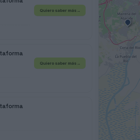
ataforma
Quiero saber más
→
ataforma
Quiero saber más
→
ataforma