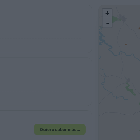
+
-
Quiero saber más
→