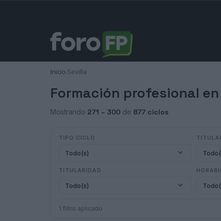
Inicio
Sevilla
›
Formación profesional en 
Mostrando
271 – 300
de
877 ciclos
TIPO CICLO
TITULA
Todo(s)
Todo(
TITULARIDAD
HORAR
Todo(s)
Todo(
1 filtro aplicado