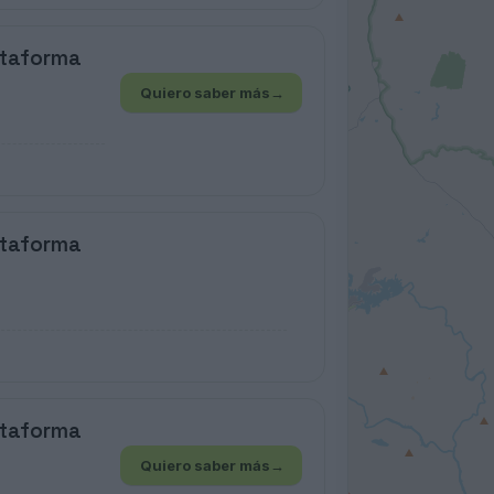
ataforma
Quiero saber más
→
ataforma
ataforma
Quiero saber más
→