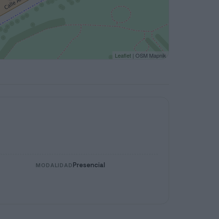
Leaflet
| OSM Mapnik
Presencial
MODALIDAD