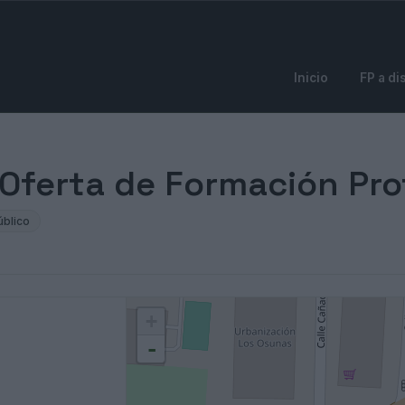
Inicio
FP a di
- Oferta de Formación Pro
úblico
+
-