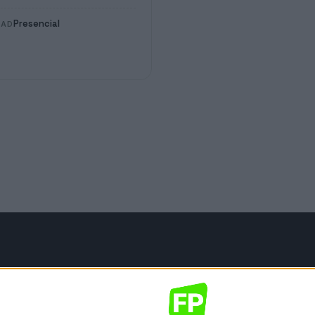
Presencial
DAD
mación legal
gal