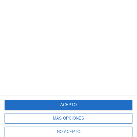
Diurno
HORARIO
Presencial
MODALIDAD
Ciclos de Título Profesional Básico
1 ciclo
Servicios administrativos
Sevilla
Título Profesional Básico
Diurno
HORARIO
Presencial
MODALIDAD
ACEPTO
MÁS OPCIONES
NO ACEPTO
Inicie sesión
o
regístrese
para comentar