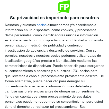
Actividades Comerciales
Sevilla
Grado Medio
Su privacidad es importante para nosotros
Diurno
HORARIO
Nosotros y nuestros
socios
almacenamos y/o accedemos a
Presencial
MODALIDAD
información en un dispositivo, como cookies, y procesamos
datos personales, como identificadores únicos e información
estándar enviada por un dispositivo para publicidad y contenido
personalizado, medición de publicidad y contenido,
Atención a Personas en Situación de
investigación de audiencia y desarrollo de servicios.
Con su
Dependencia
permiso, nosotros y nuestros socios podemos utilizar datos de
localización geográfica precisa e identificación mediante las
Sevilla
Grado Medio
características de dispositivos. Puede hacer clic para otorgarnos
su consentimiento a nosotros y a nuestros 1731 socios para
Diurno
HORARIO
que llevemos a cabo el procesamiento previamente descrito. De
Presencial
forma alternativa, puede hacer clic para denegar su
MODALIDAD
consentimiento o acceder a información más detallada y
cambiar sus preferencias antes de otorgar su consentimiento.
Tenga en cuenta que algún procesamiento de sus datos
personales puede no requerir de su consentimiento, pero usted
Cuidados Auxiliares de Enfermería
tiene el derecho de rechazar tal procesamiento. Sus