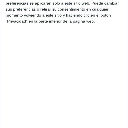
preferencias se aplicarán solo a este sitio web. Puede cambiar
Sevilla
Grado Medio
sus preferencias o retirar su consentimiento en cualquier
momento volviendo a este sitio y haciendo clic en el botón
Diurno
HORARIO
"Privacidad" en la parte inferior de la página web.
Presencial
MODALIDAD
Farmacia y Parafarmacia
Sevilla
Grado Medio
Diurno
HORARIO
Presencial
MODALIDAD
Gestión Administrativa
Sevilla
Grado Medio