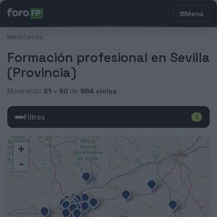
Inicio
Sevilla
›
Formación profesional en Sevilla
(Provincia)
Mostrando
61 – 90
de
884 ciclos
Filtros
1
+
-