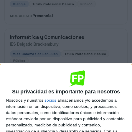
Lebrija
Título Profesional Básico
Público
Presencial
MODALIDAD
Informática y Comunicaciones
IES Delgado Brackembury
Las Cabezas de San Juan
Título Profesional Básico
Público
Presencial
MODALIDAD
Su privacidad es importante para nosotros
Informática y Comunicaciones
Nosotros y nuestros
socios
almacenamos y/o accedemos a
IES Lago Ligur
información en un dispositivo, como cookies, y procesamos
Isla Mayor
Título Profesional Básico
Público
datos personales, como identificadores únicos e información
estándar enviada por un dispositivo para publicidad y contenido
Presencial
MODALIDAD
personalizado, medición de publicidad y contenido,
investigación de audiencia y desarrollo de servicios.
Con su