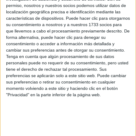
permiso, nosotros y nuestros socios podemos utilizar datos de
Informática y Comunicaciones
localización geográfica precisa e identificación mediante las
características de dispositivos. Puede hacer clic para otorgarnos
IES Herrera
su consentimiento a nosotros y a nuestros 1733 socios para
Herrera
Título Profesional Básico
Público
que llevemos a cabo el procesamiento previamente descrito. De
forma alternativa, puede hacer clic para denegar su
Presencial
MODALIDAD
consentimiento o acceder a información más detallada y
cambiar sus preferencias antes de otorgar su consentimiento.
Tenga en cuenta que algún procesamiento de sus datos
Informática y Comunicaciones
personales puede no requerir de su consentimiento, pero usted
tiene el derecho de rechazar tal procesamiento. Sus
IES Alarifes Ruiz Florindo
preferencias se aplicarán solo a este sitio web. Puede cambiar
Fuentes de Andalucía
Título Profesional Básico
Público
sus preferencias o retirar su consentimiento en cualquier
momento volviendo a este sitio y haciendo clic en el botón
Presencial
MODALIDAD
"Privacidad" en la parte inferior de la página web.
Informática y Comunicaciones
IES Luis Vélez de Guevara
Écija
Título Profesional Básico
Público