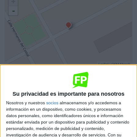
+
-
Leaflet
| OSM Mapnik
Ciclos de Grado Medio
2 ciclos
Su privacidad es importante para nosotros
Atención a Personas en Situación de
Nosotros y nuestros
socios
almacenamos y/o accedemos a
Dependencia
información en un dispositivo, como cookies, y procesamos
Montellano
Grado Medio
datos personales, como identificadores únicos e información
estándar enviada por un dispositivo para publicidad y contenido
personalizado, medición de publicidad y contenido,
Diurno
HORARIO
investigación de audiencia y desarrollo de servicios.
Con su
Presencial