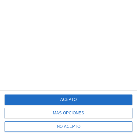
Diurno
HORARIO
Presencial
MODALIDAD
Inicie sesión
o
regístrese
para comentar
ACEPTO
Contáctanos
MÁS OPCIONES
Dirección:
Diego de León 47, 28006 Madrid
NO ACEPTO
Phone:
+34 91 593 2767