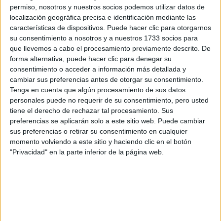
MODALIDAD
permiso, nosotros y nuestros socios podemos utilizar datos de
localización geográfica precisa e identificación mediante las
características de dispositivos. Puede hacer clic para otorgarnos
su consentimiento a nosotros y a nuestros 1733 socios para
Conducción de Actividades Físico-
que llevemos a cabo el procesamiento previamente descrito. De
Deportivas en el Medio Natural
forma alternativa, puede hacer clic para denegar su
consentimiento o acceder a información más detallada y
Montellano
Grado Medio
cambiar sus preferencias antes de otorgar su consentimiento.
Tenga en cuenta que algún procesamiento de sus datos
Diurno
HORARIO
personales puede no requerir de su consentimiento, pero usted
Presencial
MODALIDAD
tiene el derecho de rechazar tal procesamiento. Sus
preferencias se aplicarán solo a este sitio web. Puede cambiar
sus preferencias o retirar su consentimiento en cualquier
momento volviendo a este sitio y haciendo clic en el botón
Ciclos de Título Profesional Básico
"Privacidad" en la parte inferior de la página web.
1 ciclo
Informática y comunicaciones
Montellano
Título Profesional Básico