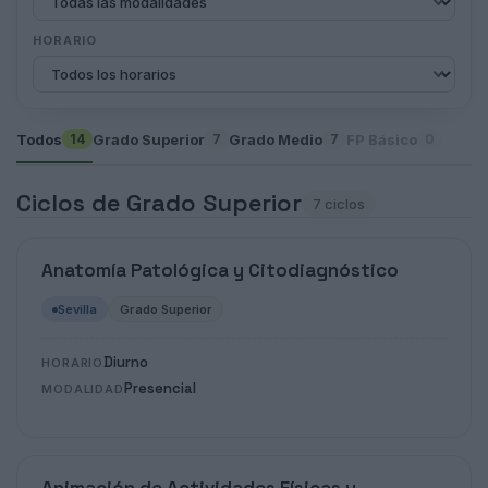
HORARIO
Todos
Grado Superior
Grado Medio
FP Básico
14
7
7
0
Ciclos de Grado Superior
7 ciclos
Anatomía Patológica y Citodiagnóstico
Sevilla
Grado Superior
Diurno
HORARIO
Presencial
MODALIDAD