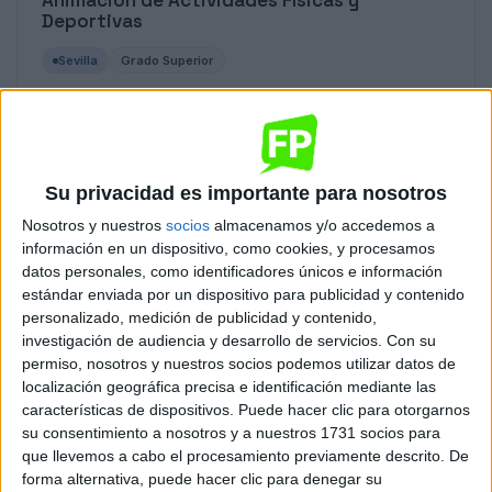
Animación de Actividades Físicas y
Deportivas
Sevilla
Grado Superior
Diurno
HORARIO
Presencial
MODALIDAD
Su privacidad es importante para nosotros
Nosotros y nuestros
socios
almacenamos y/o accedemos a
Automatización y Robótica Industrial
información en un dispositivo, como cookies, y procesamos
datos personales, como identificadores únicos e información
Sevilla
Grado Superior
estándar enviada por un dispositivo para publicidad y contenido
personalizado, medición de publicidad y contenido,
Diurno
HORARIO
investigación de audiencia y desarrollo de servicios.
Con su
Presencial
MODALIDAD
permiso, nosotros y nuestros socios podemos utilizar datos de
localización geográfica precisa e identificación mediante las
características de dispositivos. Puede hacer clic para otorgarnos
su consentimiento a nosotros y a nuestros 1731 socios para
que llevemos a cabo el procesamiento previamente descrito. De
Automoción
forma alternativa, puede hacer clic para denegar su