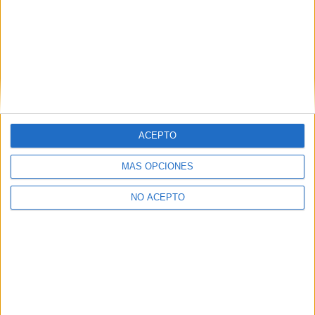
Presencial
MODALIDAD
Instalación y Amueblamiento
Sevilla
Grado Medio
Diurno
HORARIO
ACEPTO
Presencial
MODALIDAD
MÁS OPCIONES
NO ACEPTO
Instalaciones Eléctricas y Automáticas
Sevilla
Grado Medio
Diurno
HORARIO
Presencial
MODALIDAD