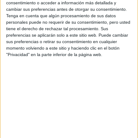
Sevilla
Grado Superior
consentimiento o acceder a información más detallada y
cambiar sus preferencias antes de otorgar su consentimiento.
Tenga en cuenta que algún procesamiento de sus datos
Diurno
HORARIO
personales puede no requerir de su consentimiento, pero usted
Presencial
MODALIDAD
tiene el derecho de rechazar tal procesamiento. Sus
preferencias se aplicarán solo a este sitio web. Puede cambiar
sus preferencias o retirar su consentimiento en cualquier
momento volviendo a este sitio y haciendo clic en el botón
Eficiencia Energética y Energía Solar Térmica
"Privacidad" en la parte inferior de la página web.
Sevilla
Grado Superior
Diurno
HORARIO
Presencial
MODALIDAD
Gestión Forestal y del Medio Natural
Sevilla
Grado Superior