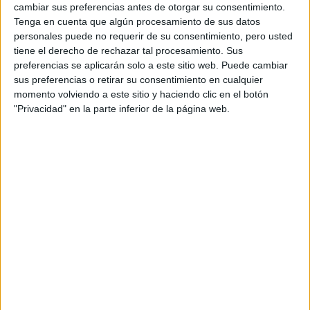
cambiar sus preferencias antes de otorgar su consentimiento.
Cocina y Gastronomía
Tenga en cuenta que algún procesamiento de sus datos
Hotel Escuela de la Comunidad de Madrid
personales puede no requerir de su consentimiento, pero usted
tiene el derecho de rechazar tal procesamiento. Sus
Madrid
Grado Medio
Público
preferencias se aplicarán solo a este sitio web. Puede cambiar
sus preferencias o retirar su consentimiento en cualquier
Presencial
MODALIDAD
momento volviendo a este sitio y haciendo clic en el botón
"Privacidad" en la parte inferior de la página web.
Cocina y Gastronomía
Hotel Escuela de la Comunidad de Madrid
Madrid
Grado Medio
Público
Presencial
MODALIDAD
Cocina y Gastronomía
Escuela Superior de Hosteleria y Turismo
Madrid
Grado Medio
Público