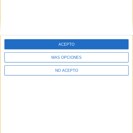
Colegio Gredos San Diego Buitrago
Buitrago del Lozoya
Grado Medio
Concertado
Presencial
MODALIDAD
Quiero saber más
→
ACEPTO
Cocina y Gastronomía
MÁS OPCIONES
IES Alpajes
NO ACEPTO
Aranjuez
Grado Medio
Público
Presencial
MODALIDAD
Cocina y Gastronomía
Colegio Fuenllana
Alcorcón
Grado Medio
Concertado