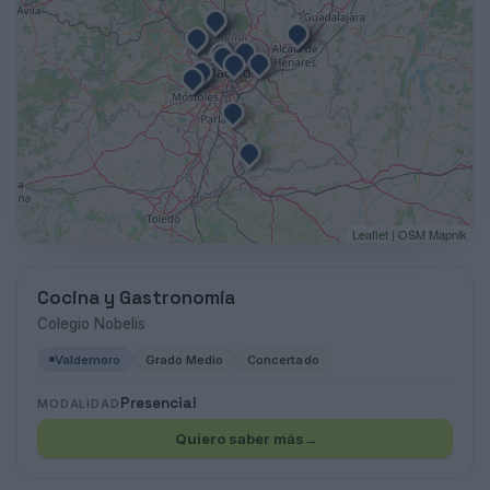
Leaflet
| OSM Mapnik
Cocina y Gastronomía
Colegio Nobelis
Valdemoro
Grado Medio
Concertado
Presencial
MODALIDAD
Quiero saber más
→