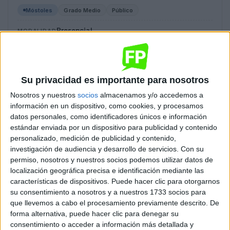
Móstoles
Grado Medio
Público
Presencial
MODALIDAD
Cocina y Gastronomía
Su privacidad es importante para nosotros
IES Maria de Zayas y Sotomayor
Nosotros y nuestros
socios
almacenamos y/o accedemos a
Majadahonda
Grado Medio
Público
información en un dispositivo, como cookies, y procesamos
datos personales, como identificadores únicos e información
Presencial
MODALIDAD
estándar enviada por un dispositivo para publicidad y contenido
personalizado, medición de publicidad y contenido,
investigación de audiencia y desarrollo de servicios.
Con su
Cocina y Gastronomía
permiso, nosotros y nuestros socios podemos utilizar datos de
IES Maria de Zayas y Sotomayor
localización geográfica precisa e identificación mediante las
características de dispositivos. Puede hacer clic para otorgarnos
Majadahonda
Grado Medio
Público
su consentimiento a nosotros y a nuestros 1733 socios para
que llevemos a cabo el procesamiento previamente descrito. De
Presencial
MODALIDAD
forma alternativa, puede hacer clic para denegar su
consentimiento o acceder a información más detallada y