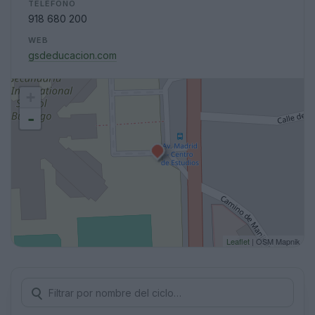
TELÉFONO
918 680 200
WEB
gsdeducacion.com
+
-
Leaflet
| OSM Mapnik