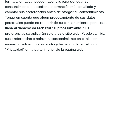
forma alternativa, puede hacer clic para denegar su
consentimiento o acceder a información más detallada y
cambiar sus preferencias antes de otorgar su consentimiento.
Gestión Forestal y del Medio Natural
Tenga en cuenta que algún procesamiento de sus datos
personales puede no requerir de su consentimiento, pero usted
Buitrago del Lozoya
Grado Superior
tiene el derecho de rechazar tal procesamiento. Sus
preferencias se aplicarán solo a este sitio web. Puede cambiar
Diurno
HORARIO
sus preferencias o retirar su consentimiento en cualquier
Presencial
momento volviendo a este sitio y haciendo clic en el botón
MODALIDAD
"Privacidad" en la parte inferior de la página web.
Quiero saber más
→
Laboratorio de Análisis y de Control de
Calidad
Buitrago del Lozoya
Grado Superior
Diurno
HORARIO
Presencial
MODALIDAD