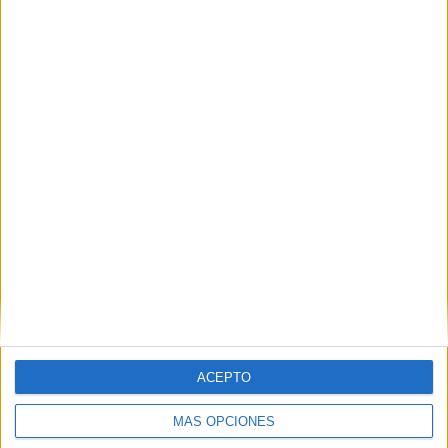
Quiero saber más
→
Gestión Administrativa
Buitrago del Lozoya
Grado Medio
Diurno
HORARIO
Presencial
MODALIDAD
Quiero saber más
→
Instalaciones de Telecomunicaciones
ACEPTO
Buitrago del Lozoya
Grado Medio
MÁS OPCIONES