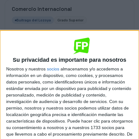
Comercio Internacional
Buitrago del Lozoya
Grado Superior
Diurno
HORARIO
Presencial
MODALIDAD
Quiero saber más
→
Su privacidad es importante para nosotros
Nosotros y nuestros
socios
almacenamos y/o accedemos a
información en un dispositivo, como cookies, y procesamos
datos personales, como identificadores únicos e información
Dirección de Cocina
estándar enviada por un dispositivo para publicidad y contenido
personalizado, medición de publicidad y contenido,
Buitrago del Lozoya
Grado Superior
investigación de audiencia y desarrollo de servicios.
Con su
permiso, nosotros y nuestros socios podemos utilizar datos de
Diurno
HORARIO
localización geográfica precisa e identificación mediante las
Presencial
MODALIDAD
características de dispositivos. Puede hacer clic para otorgarnos
su consentimiento a nosotros y a nuestros 1733 socios para
Quiero saber más
→
que llevemos a cabo el procesamiento previamente descrito. De