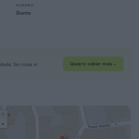
HORARIO
Diurno
Quiero saber más
→
elis. Sin coste ni
+
-