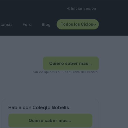
Iniciar sesión
Todos los Ciclos
stancia
Foro
Blog
Quiero saber más
→
Sin compromiso · Respuesta del centro
Habla con Colegio Nobelis
Quiero saber más
→