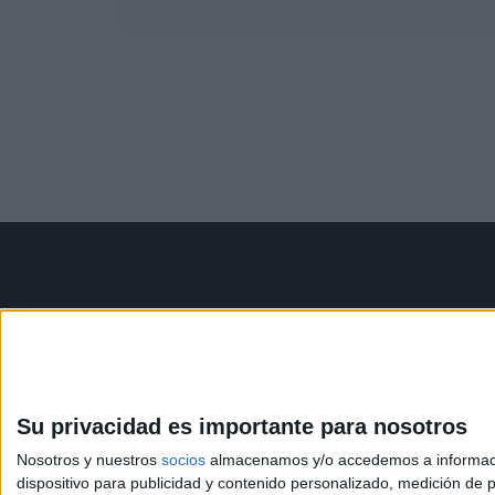
Contáctanos
Infor
Dirección:
Diego de León 47,
Aviso le
28006 Madrid
Política 
Condicio
Su privacidad es importante para nosotros
Phone:
+34 91 593 2767
Política
Nosotros y nuestros
socios
almacenamos y/o accedemos a información
Email:
info@forofp.es
dispositivo para publicidad y contenido personalizado, medición de pu