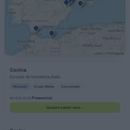
Leaflet
| OSM Mapnik
Cocina
Escuela de Hosteleria Aiala
Zarautz
Grado Medio
Concertado
Presencial
MODALIDAD
Quiero saber más
→