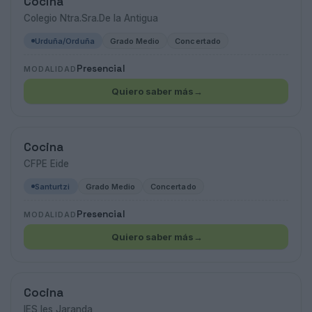
Cocina
Colegio Ntra.Sra.De la Antigua
Urduña/Orduña
Grado Medio
Concertado
Presencial
MODALIDAD
Quiero saber más
→
Cocina
CFPE Eide
Santurtzi
Grado Medio
Concertado
Presencial
MODALIDAD
Quiero saber más
→
Cocina
IES Ies Jaranda