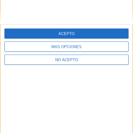
Cocina y Gastronomía
Colegio Virgen Al Pie de la Cruz
Puçol
Grado Medio
Concertado
Presencial
ACEPTO
MODALIDAD
Quiero saber más
→
MÁS OPCIONES
NO ACEPTO
Cocina y Gastronomía
IES Guillem d'Alcalà
la Pobla de Farnals
Grado Medio
Público
Presencial
MODALIDAD
Quiero saber más
→
Cocina y Gastronomía