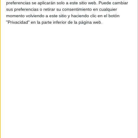
preferencias se aplicarán solo a este sitio web. Puede cambiar
Quiero saber más
→
sus preferencias o retirar su consentimiento en cualquier
momento volviendo a este sitio y haciendo clic en el botón
"Privacidad" en la parte inferior de la página web.
Cocina y Gastronomía
IES Hosteleria/Ostalaritza
Galdakao
Grado Medio
Público
Presencial
MODALIDAD
Cocina y Gastronomía
Escuela de Hosteleria
Leioa
Grado Medio
Público
Presencial
MODALIDAD
Cocina y Gastronomía