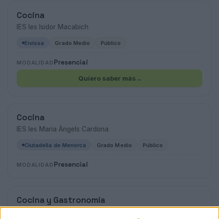
Cocina
IES Ies Isidor Macabich
Eivissa
Grado Medio
Público
Presencial
MODALIDAD
Quiero saber más
→
Cocina
IES Ies Maria Àngels Cardona
Ciutadella de Menorca
Grado Medio
Público
Presencial
MODALIDAD
Cocina y Gastronomía
IES Juan Antonio Fernández Pérez