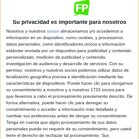
Melilla
Grado Medio
Público
Presencial
MODALIDAD
Su privacidad es importante para nosotros
Quiero saber más
→
Nosotros y nuestros
socios
almacenamos y/o accedemos a
información en un dispositivo, como cookies, y procesamos
datos personales, como identificadores únicos e información
estándar enviada por un dispositivo para publicidad y contenido
Cocina y Gastronomía
personalizado, medición de publicidad y contenido,
IES Almina
investigación de audiencia y desarrollo de servicios.
Con su
permiso, nosotros y nuestros socios podemos utilizar datos de
Ceuta
Grado Medio
Público
localización geográfica precisa e identificación mediante las
Presencial
características de dispositivos. Puede hacer clic para otorgarnos
MODALIDAD
su consentimiento a nosotros y a nuestros 1733 socios para
que llevemos a cabo el procesamiento previamente descrito. De
forma alternativa, puede hacer clic para denegar su
Cocina y Gastronomía
consentimiento o acceder a información más detallada y
Colegio C.D.E.A.
cambiar sus preferencias antes de otorgar su consentimiento.
Tenga en cuenta que algún procesamiento de sus datos
Donostia/San Sebastián
Grado Medio
Concertado
personales puede no requerir de su consentimiento, pero usted
Presencial
tiene el derecho de rechazar tal procesamiento. Sus
MODALIDAD