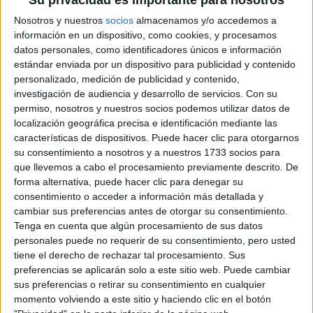
Su privacidad es importante para nosotros
Dirección de Cocina
Nosotros y nuestros
socios
almacenamos y/o accedemos a
Leioa
Grado Superior
información en un dispositivo, como cookies, y procesamos
datos personales, como identificadores únicos e información
Diurno
HORARIO
estándar enviada por un dispositivo para publicidad y contenido
personalizado, medición de publicidad y contenido,
Presencial
MODALIDAD
investigación de audiencia y desarrollo de servicios.
Con su
permiso, nosotros y nuestros socios podemos utilizar datos de
localización geográfica precisa e identificación mediante las
características de dispositivos. Puede hacer clic para otorgarnos
Dirección de Servicios en Restauración
su consentimiento a nosotros y a nuestros 1733 socios para
que llevemos a cabo el procesamiento previamente descrito. De
Leioa
Grado Superior
forma alternativa, puede hacer clic para denegar su
consentimiento o acceder a información más detallada y
Diurno
HORARIO
cambiar sus preferencias antes de otorgar su consentimiento.
Presencial
MODALIDAD
Tenga en cuenta que algún procesamiento de sus datos
personales puede no requerir de su consentimiento, pero usted
tiene el derecho de rechazar tal procesamiento. Sus
preferencias se aplicarán solo a este sitio web. Puede cambiar
Ciclos de Grado Medio
3 ciclos
sus preferencias o retirar su consentimiento en cualquier
momento volviendo a este sitio y haciendo clic en el botón