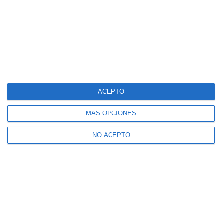
Leioa
Grado Medio
Diurno
HORARIO
Presencial
MODALIDAD
ACEPTO
Inicie sesión
o
regístrese
para comentar
MÁS OPCIONES
NO ACEPTO
Contáctanos
Dirección:
Diego de León 47, 28006 Madrid