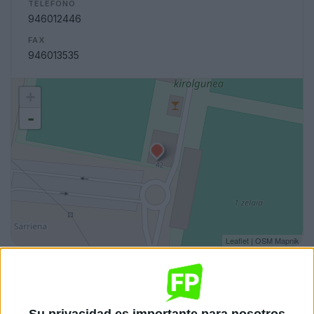
TELÉFONO
946012446
FAX
946013535
+
-
Leaflet
| OSM Mapnik
Ciclos de Grado Superior
2 ciclos