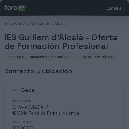
Inicio
Centros
IES Guillem d'Alcalà
›
›
IES Guillem d'Alcalà - Oferta
de Formación Profesional
Instituto de Educación Secundaria (IES)
Titularidad: Público
Contacto y ubicación
Sede
SEDE
DIRECCIÓN
CL INMACULADA 14
46139 la Pobla de Farnals, Valencia
TELÉFONO
961206020