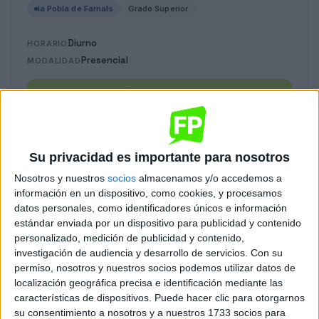
la Pobla de Farnals
Grado Superior
Diurno
HORARIO
Presencial
MODALIDAD
Quiero saber más
→
Dirección de Servicios en Restauración
Su privacidad es importante para nosotros
Nosotros y nuestros
socios
almacenamos y/o accedemos a
la Pobla de Farnals
Grado Superior
información en un dispositivo, como cookies, y procesamos
datos personales, como identificadores únicos e información
Diurno
HORARIO
estándar enviada por un dispositivo para publicidad y contenido
Presencial
MODALIDAD
personalizado, medición de publicidad y contenido,
investigación de audiencia y desarrollo de servicios.
Con su
Quiero saber más
→
permiso, nosotros y nuestros socios podemos utilizar datos de
localización geográfica precisa e identificación mediante las
características de dispositivos. Puede hacer clic para otorgarnos
su consentimiento a nosotros y a nuestros 1733 socios para