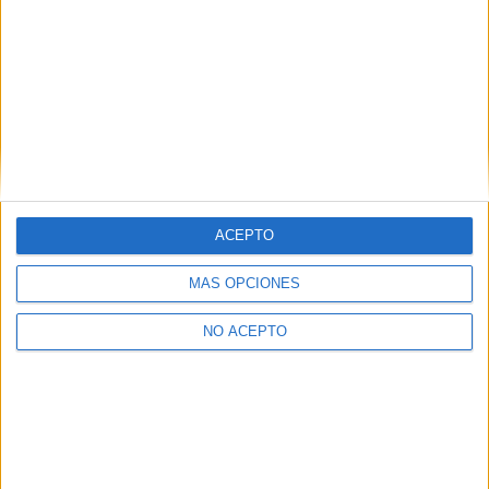
Presencial
MODALIDAD
Quiero saber más
→
Ciclos de Título Profesional Básico
1 ciclo
Cocina y restauración
ACEPTO
la Pobla de Farnals
Título Profesional Básico
MÁS OPCIONES
Diurno
HORARIO
NO ACEPTO
Presencial
MODALIDAD
Quiero saber más
→