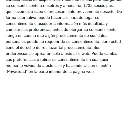
su consentimiento a nosotros y a nuestros 1733 socios para
Online
Grado Superior
Concertado
que llevemos a cabo el procesamiento previamente descrito. De
A distancia
forma alternativa, puede hacer clic para denegar su
MODALIDAD
consentimiento o acceder a información más detallada y
Quiero saber más
→
cambiar sus preferencias antes de otorgar su consentimiento.
Tenga en cuenta que algún procesamiento de sus datos
personales puede no requerir de su consentimiento, pero usted
tiene el derecho de rechazar tal procesamiento. Sus
Administración de Sistemas Informáticos en
preferencias se aplicarán solo a este sitio web. Puede cambiar
Red
sus preferencias o retirar su consentimiento en cualquier
CFPE Juan XXIII
momento volviendo a este sitio y haciendo clic en el botón
"Privacidad" en la parte inferior de la página web.
Online
Grado Superior
Concertado
A distancia
MODALIDAD
Quiero saber más
→
Administración de Sistemas Informáticos en
Red
IES Suarez de Figueroa