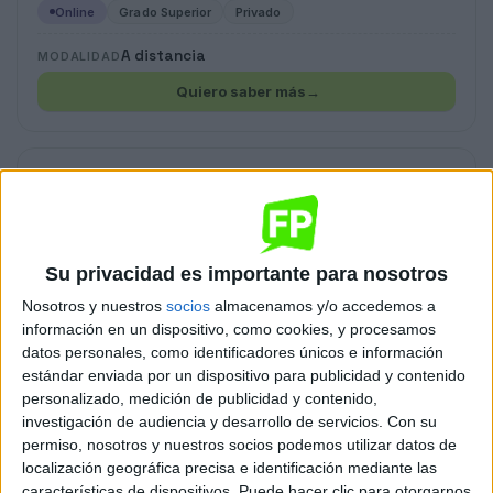
Online
Grado Superior
Privado
A distancia
MODALIDAD
Quiero saber más
→
Administración de Sistemas Informáticos en
Red
Colegio Gredos San Diego Guadarrama
Online
Grado Superior
Concertado
Su privacidad es importante para nosotros
Nosotros y nuestros
socios
almacenamos y/o accedemos a
A distancia
MODALIDAD
información en un dispositivo, como cookies, y procesamos
Quiero saber más
→
datos personales, como identificadores únicos e información
estándar enviada por un dispositivo para publicidad y contenido
personalizado, medición de publicidad y contenido,
investigación de audiencia y desarrollo de servicios.
Con su
Administración de Sistemas Informáticos en
permiso, nosotros y nuestros socios podemos utilizar datos de
Red
localización geográfica precisa e identificación mediante las
Colegio Gredos San Diego Buitrago
características de dispositivos. Puede hacer clic para otorgarnos