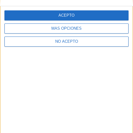
Administración de Sistemas Informáticos en
Red
ACEPTO
ICSE Las Palmas
MÁS OPCIONES
Online
Grado Superior
Privado
NO ACEPTO
A distancia
MODALIDAD
Quiero saber más
→
Administración de Sistemas Informáticos en
Red
IES Número 1
Online
Grado Superior
Público
A distancia
MODALIDAD