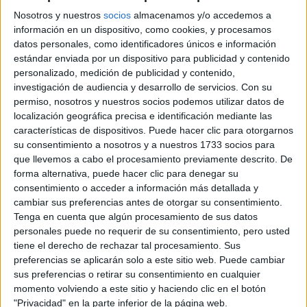
Nosotros y nuestros
socios
almacenamos y/o accedemos a
información en un dispositivo, como cookies, y procesamos
datos personales, como identificadores únicos e información
Animación de Actividades Físicas y
estándar enviada por un dispositivo para publicidad y contenido
Deportivas
personalizado, medición de publicidad y contenido,
investigación de audiencia y desarrollo de servicios.
Con su
Online
Grado Superior
permiso, nosotros y nuestros socios podemos utilizar datos de
localización geográfica precisa e identificación mediante las
Diurno
HORARIO
características de dispositivos. Puede hacer clic para otorgarnos
A distancia
MODALIDAD
su consentimiento a nosotros y a nuestros 1733 socios para
que llevemos a cabo el procesamiento previamente descrito. De
forma alternativa, puede hacer clic para denegar su
Quiero saber más
→
consentimiento o acceder a información más detallada y
cambiar sus preferencias antes de otorgar su consentimiento.
Tenga en cuenta que algún procesamiento de sus datos
personales puede no requerir de su consentimiento, pero usted
Animación de Actividades Físicas y
Deportivas
tiene el derecho de rechazar tal procesamiento. Sus
preferencias se aplicarán solo a este sitio web. Puede cambiar
Villanueva de la Cañada
Grado Superior
sus preferencias o retirar su consentimiento en cualquier
momento volviendo a este sitio y haciendo clic en el botón
"Privacidad" en la parte inferior de la página web.
Diurno
HORARIO