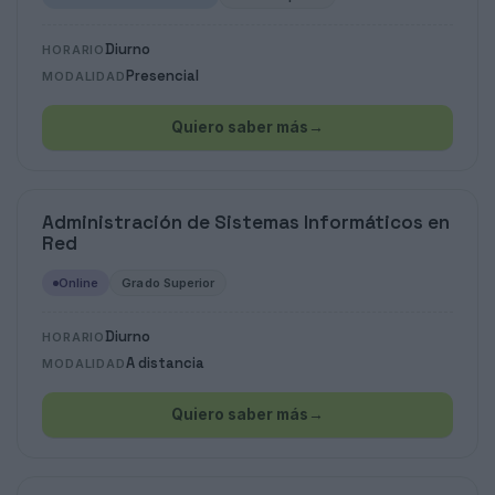
Diurno
HORARIO
Presencial
MODALIDAD
Quiero saber más
→
Administración de Sistemas Informáticos en
Red
Online
Grado Superior
Diurno
HORARIO
A distancia
MODALIDAD
Quiero saber más
→