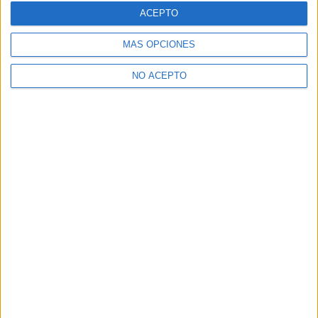
ACEPTO
Quiero saber más
→
MÁS OPCIONES
NO ACEPTO
Higiene Bucodental
Villanueva de la Cañada
Grado Superior
Diurno
HORARIO
Presencial
MODALIDAD
Quiero saber más
→
Higiene Bucodental
Online
Grado Superior
Diurno
HORARIO