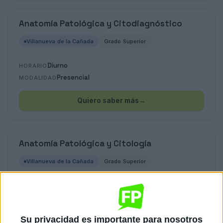
Anatomía Patológica y Citodiagnóstico
Villanueva de la Cañada
Grado Superior
Diurno
HORARIO
Presencial
MODALIDAD
Quiero saber más
→
Anatomía Patológica y Citología
Villanueva de la Cañada
Grado Superior
Diurno
HORARIO
Presencial
MODALIDAD
Su privacidad es importante para nosotros
Quiero saber más
→