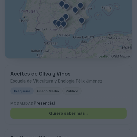
Leaflet
| OSM Mapnik
Aceites de Oliva y Vinos
Escuela de Viticultura y Enología Félix Jiménez
Requena
Grado Medio
Público
Presencial
MODALIDAD
Quiero saber más
→