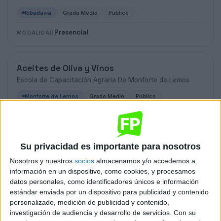
Ribadavia
Grado Medio
Público
Presencial
MODALIDAD
Aceites de Oliva y Vinos
Escola de Capacitación Agraria De Monforte de Lemos
Monforte de Lemos
Grado Medio
Público
Presencial
MODALIDAD
Su privacidad es importante para nosotros
Aceites de Oliva y Vinos
Nosotros y nuestros
socios
almacenamos y/o accedemos a
Colegio Esc.Fam.Agr.Campjoliu
información en un dispositivo, como cookies, y procesamos
L'Arboç
Grado Medio
Concertado
datos personales, como identificadores únicos e información
estándar enviada por un dispositivo para publicidad y contenido
Presencial
MODALIDAD
personalizado, medición de publicidad y contenido,
investigación de audiencia y desarrollo de servicios.
Con su
Quiero saber más
→