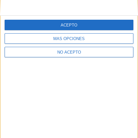
Aceites de Oliva y Vinos
Colegio La Inmaculada
ACEPTO
Camponaraya
Grado Medio
Concertado
Presencial
MODALIDAD
MÁS OPCIONES
Quiero saber más
→
NO ACEPTO
Aceites de Oliva y Vinos
CIFP San Gabriel
La Aguilera
Grado Medio
Concertado
Presencial
MODALIDAD
Quiero saber más
→
Aceites de Oliva y Vinos