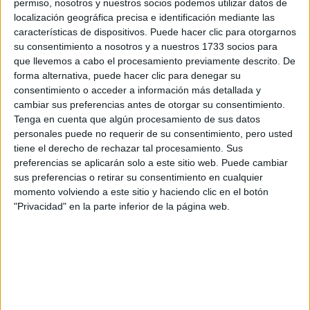
permiso, nosotros y nuestros socios podemos utilizar datos de
localización geográfica precisa e identificación mediante las
características de dispositivos. Puede hacer clic para otorgarnos
Aceites de Oliva y Vinos
su consentimiento a nosotros y a nuestros 1733 socios para
que llevemos a cabo el procesamiento previamente descrito. De
IES De Gandesa
forma alternativa, puede hacer clic para denegar su
Gandesa
Grado Medio
Público
consentimiento o acceder a información más detallada y
cambiar sus preferencias antes de otorgar su consentimiento.
Presencial
MODALIDAD
Tenga en cuenta que algún procesamiento de sus datos
personales puede no requerir de su consentimiento, pero usted
tiene el derecho de rechazar tal procesamiento. Sus
Aceites de Oliva y Vinos
preferencias se aplicarán solo a este sitio web. Puede cambiar
sus preferencias o retirar su consentimiento en cualquier
IES Priorat
momento volviendo a este sitio y haciendo clic en el botón
Falset
Grado Medio
Público
"Privacidad" en la parte inferior de la página web.
Presencial
MODALIDAD
Aceites de Oliva y Vinos
IES Mas Bové