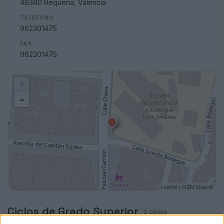
46340 Requena, Valencia
TELÉFONO
962301475
FAX
962301475
+
-
Leaflet
| OSM Mapnik
Ciclos de Grado Superior
2 ciclos