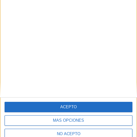
Diurno
HORARIO
Presencial
MODALIDAD
Quiero saber más
→
Producción Agropecuaria
Requena
Grado Medio
Diurno
HORARIO
Presencial
MODALIDAD
Quiero saber más
→
ACEPTO
MÁS OPCIONES
NO ACEPTO