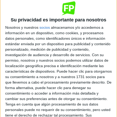
Gestión Forestal y del Medio Natural
Requena
Grado Superior
Su privacidad es importante para nosotros
Nosotros y nuestros
socios
almacenamos y/o accedemos a
Diurno
HORARIO
información en un dispositivo, como cookies, y procesamos
Presencial
MODALIDAD
datos personales, como identificadores únicos e información
estándar enviada por un dispositivo para publicidad y contenido
personalizado, medición de publicidad y contenido,
Quiero saber más
→
investigación de audiencia y desarrollo de servicios.
Con su
permiso, nosotros y nuestros socios podemos utilizar datos de
localización geográfica precisa e identificación mediante las
características de dispositivos. Puede hacer clic para otorgarnos
Vitivinicultura
su consentimiento a nosotros y a nuestros 1731 socios para
Requena
Grado Superior
que llevemos a cabo el procesamiento previamente descrito. De
forma alternativa, puede hacer clic para denegar su
consentimiento o acceder a información más detallada y
Diurno
HORARIO
cambiar sus preferencias antes de otorgar su consentimiento.
Presencial
MODALIDAD
Tenga en cuenta que algún procesamiento de sus datos
personales puede no requerir de su consentimiento, pero usted
Quiero saber más
→
tiene el derecho de rechazar tal procesamiento. Sus