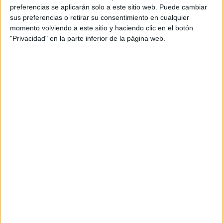
preferencias se aplicarán solo a este sitio web. Puede cambiar
sus preferencias o retirar su consentimiento en cualquier
momento volviendo a este sitio y haciendo clic en el botón
Ciclos de Grado Medio
3 ciclos
"Privacidad" en la parte inferior de la página web.
Aceites de Oliva y Vinos
Requena
Grado Medio
Diurno
HORARIO
Presencial
MODALIDAD
Quiero saber más
→
Aprovechamiento y Conservación del Medio
Natural
Requena
Grado Medio