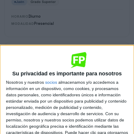
Jaén
Grado Superior
Diurno
HORARIO
Presencial
MODALIDAD
Programación de la Producción en
Fabricación Mecánica
Jaén
Grado Superior
Su privacidad es importante para nosotros
Diurno
Nosotros y nuestros
socios
almacenamos y/o accedemos a
HORARIO
información en un dispositivo, como cookies, y procesamos
Presencial
MODALIDAD
datos personales, como identificadores únicos e información
estándar enviada por un dispositivo para publicidad y contenido
personalizado, medición de publicidad y contenido,
Ciclos de Grado Medio
investigación de audiencia y desarrollo de servicios.
Con su
9 ciclos
permiso, nosotros y nuestros socios podemos utilizar datos de
localización geográfica precisa e identificación mediante las
Aceites de Oliva y Vinos
características de dispositivos. Puede hacer clic para otorgarnos