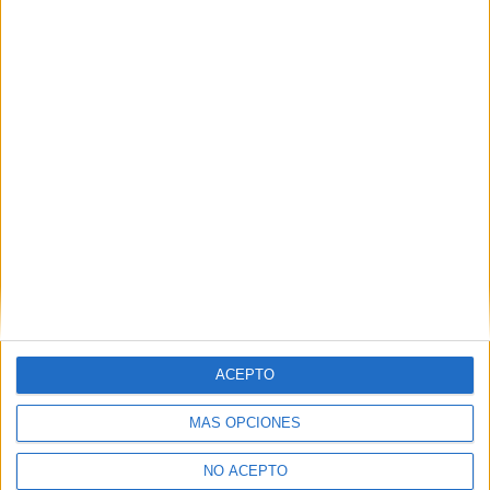
Servicios en Restauración
Jaén
Grado Medio
Diurno
HORARIO
Presencial
MODALIDAD
Soldadura y Calderería
Jaén
Grado Medio
Diurno
HORARIO
ACEPTO
Presencial
MODALIDAD
MÁS OPCIONES
NO ACEPTO
Ciclos de Título Profesional Básico