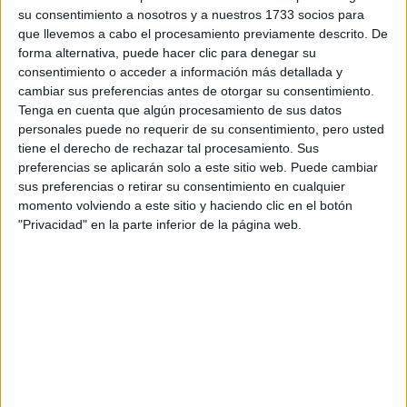
su consentimiento a nosotros y a nuestros 1733 socios para
Jaén
Grado Medio
que llevemos a cabo el procesamiento previamente descrito. De
forma alternativa, puede hacer clic para denegar su
consentimiento o acceder a información más detallada y
Diurno
HORARIO
cambiar sus preferencias antes de otorgar su consentimiento.
Presencial
MODALIDAD
Tenga en cuenta que algún procesamiento de sus datos
personales puede no requerir de su consentimiento, pero usted
tiene el derecho de rechazar tal procesamiento. Sus
preferencias se aplicarán solo a este sitio web. Puede cambiar
Carrocería
sus preferencias o retirar su consentimiento en cualquier
momento volviendo a este sitio y haciendo clic en el botón
Jaén
Grado Medio
"Privacidad" en la parte inferior de la página web.
Diurno
HORARIO
Presencial
MODALIDAD
Cocina y Gastronomía
Jaén
Grado Medio