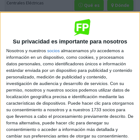
Centrales Eléctricas
Qué es
Dónde
Ciclos Formativos de
Grado
Su privacidad es importante para nosotros
Medio
Nosotros y nuestros
socios
almacenamos y/o accedemos a
información en un dispositivo, como cookies, y procesamos
Ciclos de Grado Medio de la familia Energía y Agua
datos personales, como identificadores únicos e información
Ciclo Formativo
Descripción
Dónde se estudia
estándar enviada por un dispositivo para publicidad y contenido
personalizado, medición de publicidad y contenido,
Esta familia no tiene ciclos de Grado Medio
investigación de audiencia y desarrollo de servicios.
Con su
permiso, nosotros y nuestros socios podemos utilizar datos de
localización geográfica precisa e identificación mediante las
Ciclos Formativos de
Título
características de dispositivos. Puede hacer clic para otorgarnos
su consentimiento a nosotros y a nuestros 1733 socios para
Profesional Básico
que llevemos a cabo el procesamiento previamente descrito. De
forma alternativa, puede hacer clic para denegar su
Ciclos de Título Profesional Básico de la familia Energía y Agua
consentimiento o acceder a información más detallada y
cambiar sus preferencias antes de otorgar su consentimiento.
Ciclo Formativo
Descripción
Dónde se estudia