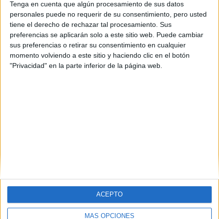
Tenga en cuenta que algún procesamiento de sus datos
Esta familia no tiene ciclos de Título Profesional Básico
personales puede no requerir de su consentimiento, pero usted
tiene el derecho de rechazar tal procesamiento. Sus
preferencias se aplicarán solo a este sitio web. Puede cambiar
sus preferencias o retirar su consentimiento en cualquier
momento volviendo a este sitio y haciendo clic en el botón
"Privacidad" en la parte inferior de la página web.
Contáctanos
Dirección:
Diego de León 47, 28006 Madrid
Phone:
+34 91 593 2767
Email:
info@forofp.es
Información legal
ACEPTO
Aviso legal
MÁS OPCIONES