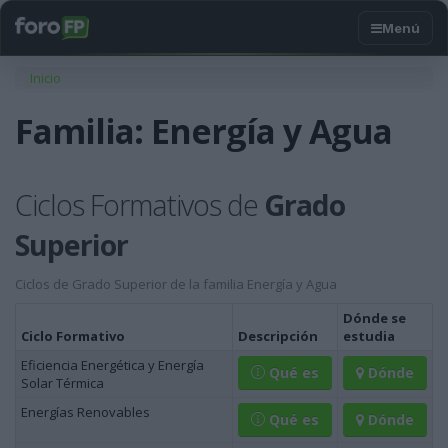
Usted está aquí
Inicio
Familia: Energía y Agua
Ciclos Formativos de
Grado
Superior
Ciclos de Grado Superior de la familia Energía y Agua
Dónde se
Ciclo Formativo
Descripción
estudia
Eficiencia Energética y Energía
Qué es
Dónde
Solar Térmica
Energías Renovables
Qué es
Dónde