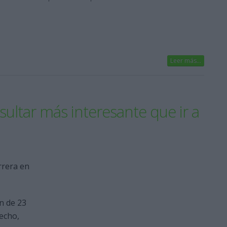
Leer más...
ultar más interesante que ir a
rrera en
en de 23
echo,