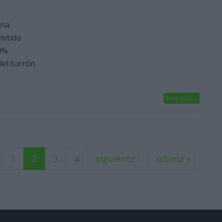
una
mitido
0%
del turrón
Leer más...
1
2
3
4
siguiente ›
última »