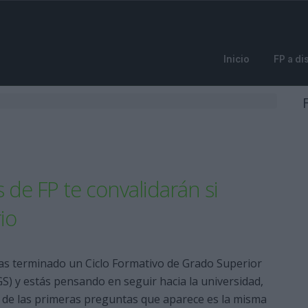
Inicio
FP a di
de FP te convalidarán si
io
has terminado un Ciclo Formativo de Grado Superior
S) y estás pensando en seguir hacia la universidad,
 de las primeras preguntas que aparece es la misma