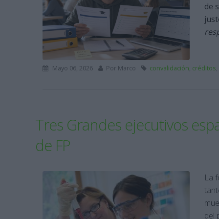
de 
jus
res
Mayo 06, 2026
Por
Marco
convalidación
,
créditos
,
Tres Grandes ejecutivos esp
de FP
La f
tan
mues
del