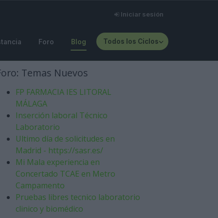
Iniciar sesión
Todos los Ciclos
stancia
Foro
Blog
Foro: Temas Nuevos
FP FARMACIA IES LITORAL
MÁLAGA
Inserción laboral Técnico
Laboratorio
Ultimo día de solicitudes en
Madrid - https://sasr.es/
Mi Mala experiencia en
Concertado TCAE en Metro
Campamento
Pruebas libres tecnico laboratorio
clinico y biomédico