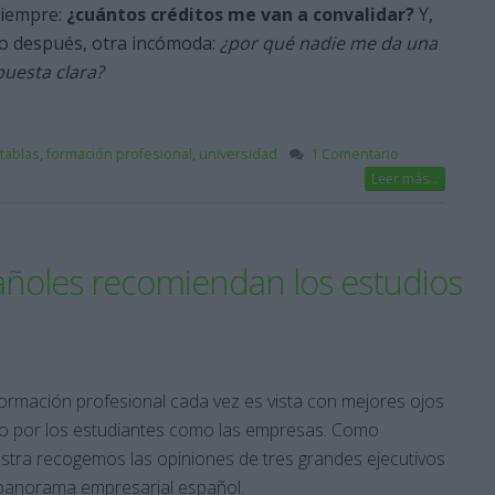
siempre:
¿cuántos créditos me van a convalidar?
Y,
to después, otra incómoda:
¿por qué nadie me da una
puesta clara?
tablas
,
formación profesional
,
universidad
1 Comentario
Leer más...
añoles recomiendan los estudios
ormación profesional cada vez es vista con mejores ojos
to por los estudiantes como las empresas. Como
tra recogemos las opiniones de tres grandes ejecutivos
 panorama empresarial español.