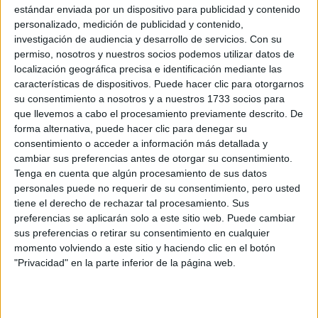
acaparado mucho tiempo de estudio y paz de ido a su
estándar enviada por un dispositivo para publicidad y contenido
salud.
personalizado, medición de publicidad y contenido,
investigación de audiencia y desarrollo de servicios.
Con su
permiso, nosotros y nuestros socios podemos utilizar datos de
localización geográfica precisa e identificación mediante las
características de dispositivos. Puede hacer clic para otorgarnos
No tengo problemas en decirlo que suspendí, es la
su consentimiento a nosotros y a nuestros 1733 socios para
verdad, porque mentir, no he matado a nadie...!!!
que llevemos a cabo el procesamiento previamente descrito. De
forma alternativa, puede hacer clic para denegar su
consentimiento o acceder a información más detallada y
cambiar sus preferencias antes de otorgar su consentimiento.
La carrera me parece sumamente
Tenga en cuenta que algún procesamiento de sus datos
personales puede no requerir de su consentimiento, pero usted
enriquecedora...potencialmente, pero pierde sentido y
tiene el derecho de rechazar tal procesamiento. Sus
gusto por lo siguiente:
preferencias se aplicarán solo a este sitio web. Puede cambiar
sus preferencias o retirar su consentimiento en cualquier
momento volviendo a este sitio y haciendo clic en el botón
"Privacidad" en la parte inferior de la página web.
Leer mássobre Reclamo sobre Trato en FP TCAE en
Campamento-Madrid Añadir nuevo comentario