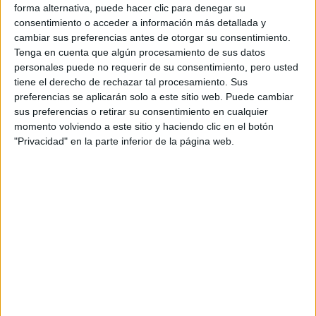
forma alternativa, puede hacer clic para denegar su
Universae
consentimiento o acceder a información más detallada y
Campus de Murcia
cambiar sus preferencias antes de otorgar su consentimiento.
Tenga en cuenta que algún procesamiento de sus datos
personales puede no requerir de su consentimiento, pero usted
tiene el derecho de rechazar tal procesamiento. Sus
DIRECCIÓN
preferencias se aplicarán solo a este sitio web. Puede cambiar
Avenida Principal
sus preferencias o retirar su consentimiento en cualquier
Polígono Industrial Oeste, Parcela 26, 13
momento volviendo a este sitio y haciendo clic en el botón
30169 San Ginés, Murcia
"Privacidad" en la parte inferior de la página web.
TELÉFONO
932 71 27 39
+
-