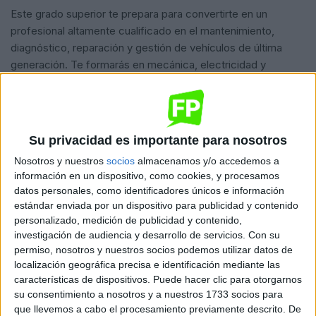
Este grado superior te prepara para convertirte en un
profesional altamente cualificado en el mantenimiento,
diagnóstico, reparación y gestión de vehículos de última
generación. Te formarás en mecánica, electricidad y
electrónica, combinada con un enfoque práctico orientado al
entorno laboral real.
Su privacidad es importante para nosotros
¿Te encaja este ciclo?
Nosotros y nuestros
socios
almacenamos y/o accedemos a
Te ponemos en contacto directo con Universae. Sin
información en un dispositivo, como cookies, y procesamos
coste ni compromiso.
datos personales, como identificadores únicos e información
estándar enviada por un dispositivo para publicidad y contenido
Quiero saber más
→
personalizado, medición de publicidad y contenido,
investigación de audiencia y desarrollo de servicios.
Con su
permiso, nosotros y nuestros socios podemos utilizar datos de
localización geográfica precisa e identificación mediante las
Dónde se imparte
características de dispositivos. Puede hacer clic para otorgarnos
su consentimiento a nosotros y a nuestros 1733 socios para
que llevemos a cabo el procesamiento previamente descrito. De