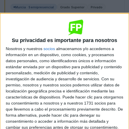
Murcia · Semipresencial
Grado Superior
Privado
Semi-presencial
MODALIDAD
Quiero saber más
→
Su privacidad es importante para nosotros
Destacado
Nosotros y nuestros
socios
almacenamos y/o accedemos a
información en un dispositivo, como cookies, y procesamos
datos personales, como identificadores únicos e información
estándar enviada por un dispositivo para publicidad y contenido
personalizado, medición de publicidad y contenido,
investigación de audiencia y desarrollo de servicios.
Con su
permiso, nosotros y nuestros socios podemos utilizar datos de
localización geográfica precisa e identificación mediante las
Automoción
características de dispositivos. Puede hacer clic para otorgarnos
Universae
su consentimiento a nosotros y a nuestros 1731 socios para
que llevemos a cabo el procesamiento previamente descrito. De
Murcia
Grado Superior
Privado
forma alternativa, puede hacer clic para denegar su
consentimiento o acceder a información más detallada y
Presencial
MODALIDAD
cambiar sus preferencias antes de otorgar su consentimiento.