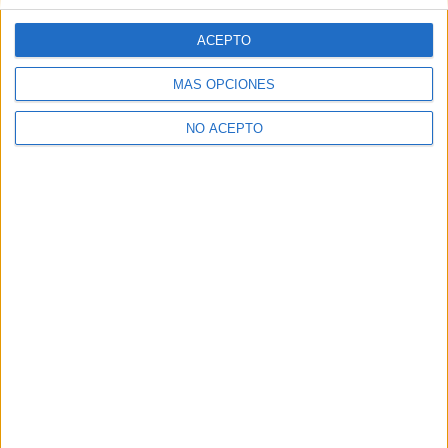
Presencial
MODALIDAD
ACEPTO
Automoción
MÁS OPCIONES
IES Politécnico
NO ACEPTO
Cartagena
Grado Superior
Público
Presencial
MODALIDAD
Contáctanos
Dirección:
Diego de León 47, 28006 Madrid