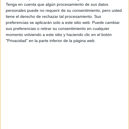
Tenga en cuenta que algún procesamiento de sus datos
Quiero saber más
→
personales puede no requerir de su consentimiento, pero usted
tiene el derecho de rechazar tal procesamiento. Sus
preferencias se aplicarán solo a este sitio web. Puede cambiar
Automoción
sus preferencias o retirar su consentimiento en cualquier
momento volviendo a este sitio y haciendo clic en el botón
IES Aljada
"Privacidad" en la parte inferior de la página web.
Puente Tocinos
Grado Superior
Público
Presencial
MODALIDAD
Automoción
IES Miguel de Cervantes
Murcia
Grado Superior
Público
Presencial
MODALIDAD
Automoción