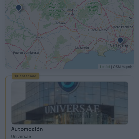
Leaflet
| OSM Mapnik
Destacado
Automoción
Universae