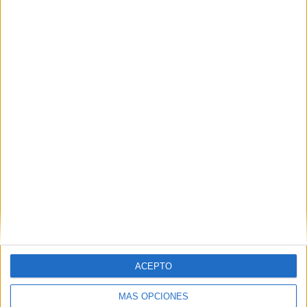
Ver los 5 ciclos
→
MADRID
Otros centros que lo imparten en Madrid
Ver los 78 centros
→
A DISTANCIA
Otras opciones para estudiarlo online
ACEPTO
Ver los 9 centros
→
MÁS OPCIONES