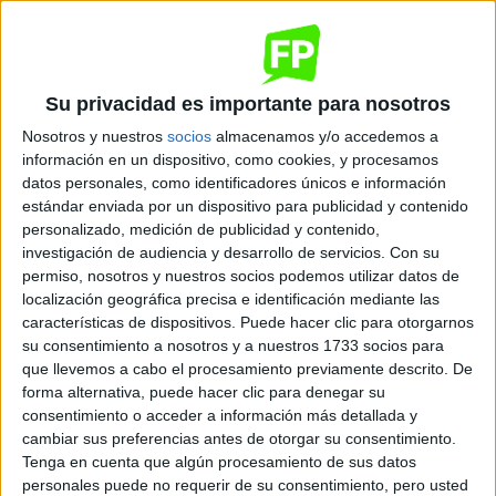
Quiero saber más
→
Su privacidad es importante para nosotros
Dónde se imparte
Nosotros y nuestros
socios
almacenamos y/o accedemos a
información en un dispositivo, como cookies, y procesamos
datos personales, como identificadores únicos e información
estándar enviada por un dispositivo para publicidad y contenido
Colegio Gredos San Diego Las Suertes
personalizado, medición de publicidad y contenido,
Sede
investigación de audiencia y desarrollo de servicios.
Con su
permiso, nosotros y nuestros socios podemos utilizar datos de
localización geográfica precisa e identificación mediante las
características de dispositivos. Puede hacer clic para otorgarnos
DIRECCIÓN
su consentimiento a nosotros y a nuestros 1733 socios para
CALLE de Rafael de León 10
que llevemos a cabo el procesamiento previamente descrito. De
28051 Madrid, Madrid
forma alternativa, puede hacer clic para denegar su
consentimiento o acceder a información más detallada y
cambiar sus preferencias antes de otorgar su consentimiento.
+
Tenga en cuenta que algún procesamiento de sus datos
-
personales puede no requerir de su consentimiento, pero usted