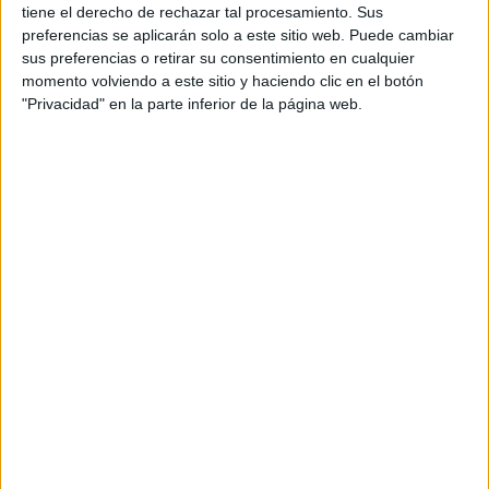
tiene el derecho de rechazar tal procesamiento. Sus
preferencias se aplicarán solo a este sitio web. Puede cambiar
sus preferencias o retirar su consentimiento en cualquier
momento volviendo a este sitio y haciendo clic en el botón
"Privacidad" en la parte inferior de la página web.
Leaflet
| OSM Mapnik
Explora más
¿No es exactamente lo que buscas? Estas son las
alternativas más relevantes.
EN ESTE CENTRO
Explora los otros ciclos de Colegio
Gredos San Diego Las Suertes