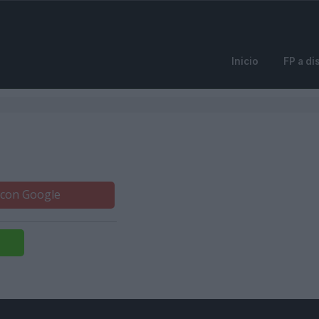
Inicio
FP a di
 con Google