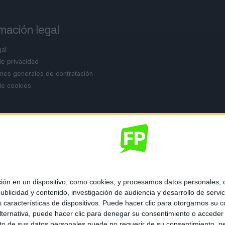
mación legal
gal
de privacidad
nes generales de contratación
 de cookies
ados.
 en un dispositivo, como cookies, y procesamos datos personales, co
blicidad y contenido, investigación de audiencia y desarrollo de servic
as características de dispositivos. Puede hacer clic para otorgarnos su
ternativa, puede hacer clic para denegar su consentimiento o acceder
 de sus datos personales puede no requerir de su consentimiento, per