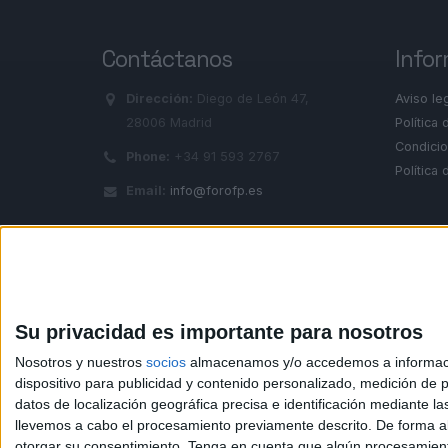
Contáctanos
Infor
Dirección:
Diego de León 47,
Aviso le
28006 Madrid
Política 
Condicio
Phone:
+34 91 593 2767
Política
Email:
info@forofp.es
© Compás Mediterráneo SL. Todos los derechos reserv
Su privacidad es importante para nosotros
Nosotros y nuestros
socios
almacenamos y/o accedemos a información
dispositivo para publicidad y contenido personalizado, medición de pu
datos de localización geográfica precisa e identificación mediante l
llevemos a cabo el procesamiento previamente descrito. De forma al
otorgar su consentimiento.
Tenga en cuenta que algún procesamiento