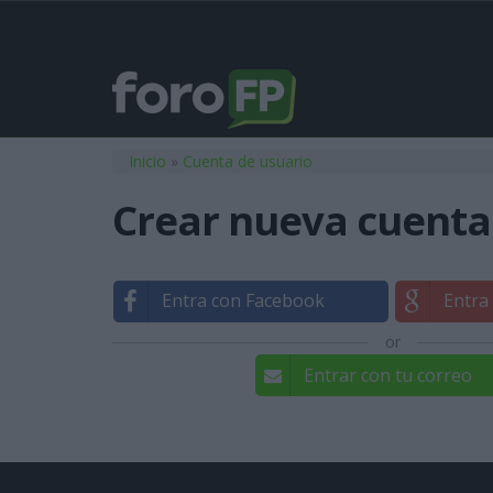
Usted está aquí
Inicio
»
Cuenta de usuario
Crear nueva cuenta
Entra con Facebook
Entra
or
Entrar con tu correo