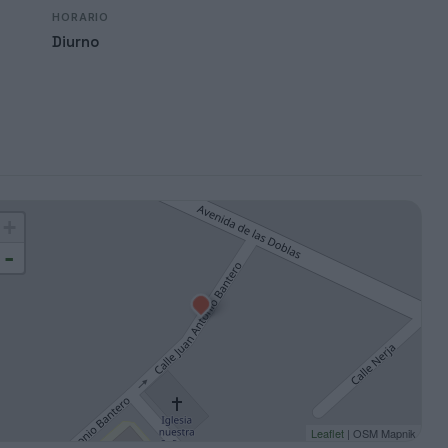
HORARIO
Diurno
+
-
Leaflet
| OSM Mapnik