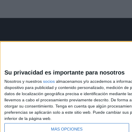
Contáctanos
Infor
Dirección:
Diego de León 47,
Aviso le
28006 Madrid
Política 
Condicio
Su privacidad es importante para nosotros
Phone:
+34 91 593 2767
Política
Nosotros y nuestros
socios
almacenamos y/o accedemos a información
Email:
info@forofp.es
dispositivo para publicidad y contenido personalizado, medición de pu
datos de localización geográfica precisa e identificación mediante l
llevemos a cabo el procesamiento previamente descrito. De forma al
otorgar su consentimiento.
Tenga en cuenta que algún procesamiento
preferencias se aplicarán solo a este sitio web. Puede cambiar sus p
inferior de la página web.
© Compás Mediterráneo SL. Todos los derechos reserv
MÁS OPCIONES