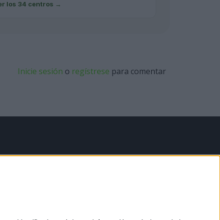
er los 34 centros
→
Inicie sesión
o
regístrese
para comentar