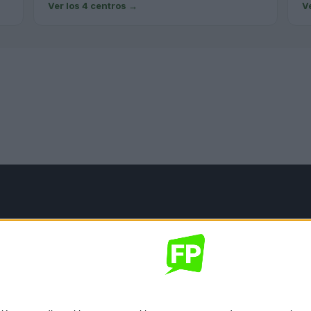
Ver los 4 centros
→
V
mación legal
gal
de privacidad
nes generales de contratación
 de cookies