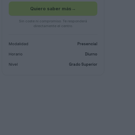
Quiero saber más
→
Sin coste ni compromiso. Te responderá
directamente el centro.
Modalidad
Presencial
Horario
Diurno
Nivel
Grado Superior