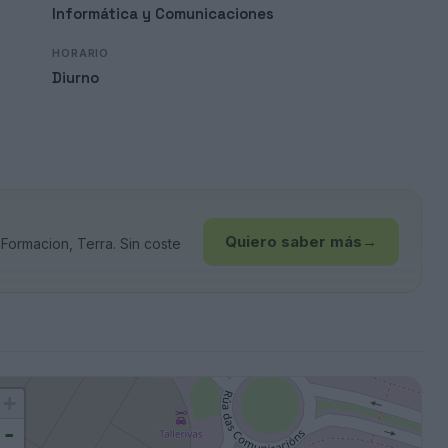
Informática y Comunicaciones
HORARIO
Diurno
Quiero saber más
→
ormacion, Terra. Sin coste
+
-