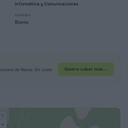
Informática y Comunicaciones
HORARIO
Diurno
Quiero saber más
→
cesana de Navas. Sin coste
+
-