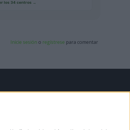
er los 34 centros
→
Inicie sesión
o
regístrese
para comentar