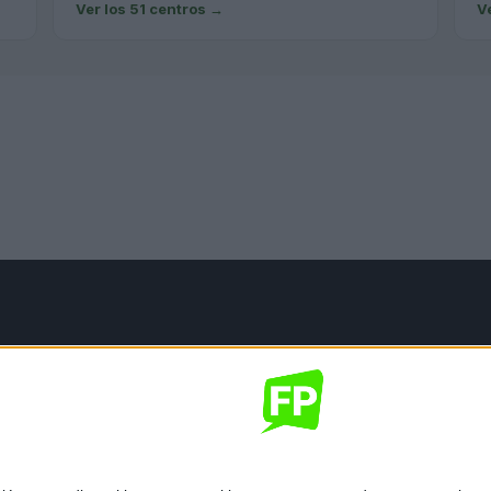
Ver los 51 centros
→
V
mación legal
gal
de privacidad
nes generales de contratación
 de cookies