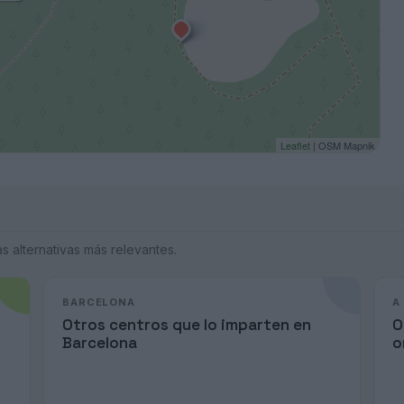
Leaflet
| OSM Mapnik
 alternativas más relevantes.
BARCELONA
A
Otros centros que lo imparten en
O
Barcelona
o