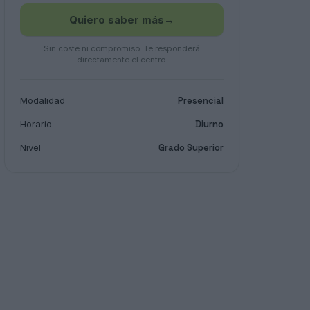
Quiero saber más
→
Sin coste ni compromiso. Te responderá
directamente el centro.
Modalidad
Presencial
Horario
Diurno
Nivel
Grado Superior