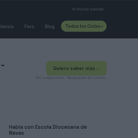
Iniciar sesión
Todos los Ciclos
stancia
Foro
Blog
-
Quiero saber más
→
Sin compromiso · Respuesta del centro
Habla con Escola Diocesana de
Navas