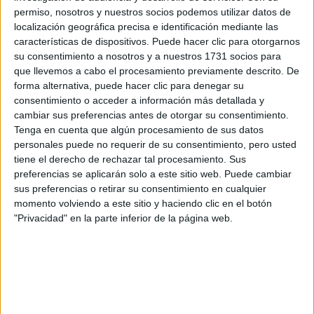
En el centro educativo, a través de una formación
permiso, nosotros y nuestros socios podemos utilizar datos de
teórico-práctica, los contenidos se agrupan en los
localización geográfica precisa e identificación mediante las
siguientes módulos profesionales:
características de dispositivos. Puede hacer clic para otorgarnos
su consentimiento a nosotros y a nuestros 1731 socios para
Diseño técnico de escenografías y fallas.
que llevemos a cabo el procesamiento previamente descrito. De
Planificación de la producción.
forma alternativa, puede hacer clic para denegar su
consentimiento o acceder a información más detallada y
Organización de la producción de estructuras y
cambiar sus preferencias antes de otorgar su consentimiento.
maquinaria escénica.
Tenga en cuenta que algún procesamiento de sus datos
Organización de la producción de figuras
personales puede no requerir de su consentimiento, pero usted
corpóreas y ninots.
tiene el derecho de rechazar tal procesamiento. Sus
Organización de la producción de utilería.
preferencias se aplicarán solo a este sitio web. Puede cambiar
Organización de la plantá de fallas.
sus preferencias o retirar su consentimiento en cualquier
Organización del montaje de decorados.
momento volviendo a este sitio y haciendo clic en el botón
"Privacidad" en la parte inferior de la página web.
Ambientación y servicio de espectáculos.
Proyecto de construcción de escenografías y fallas
Formación y orientación laboral.
Empresa e iniciativa emprendedora.
Formación en centros de trabajo.
¿Qué opciones tengo tras estudiar