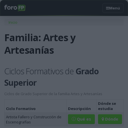
Usted está aquí
Inicio
Familia: Artes y
Artesanías
Ciclos Formativos de
Grado
Superior
Ciclos de Grado Superior de la familia Artes y Artesanías
Dónde se
Ciclo Formativo
Descripción
estudia
Artista Fallero y Construcción de
Qué es
Dónde
Escenografías