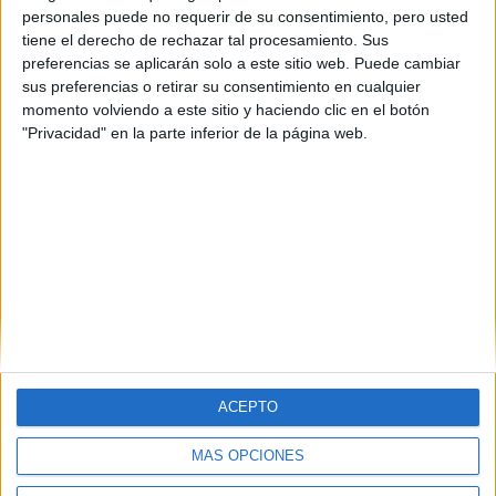
personales puede no requerir de su consentimiento, pero usted
tiene el derecho de rechazar tal procesamiento. Sus
preferencias se aplicarán solo a este sitio web. Puede cambiar
sus preferencias o retirar su consentimiento en cualquier
momento volviendo a este sitio y haciendo clic en el botón
"Privacidad" en la parte inferior de la página web.
Contáctanos
Dirección:
Diego de León 47, 28006 Madrid
Phone:
+34 91 593 2767
Email:
info@forofp.es
Información legal
ACEPTO
Aviso legal
Política de privacidad
MÁS OPCIONES
Condiciones generales de contratación