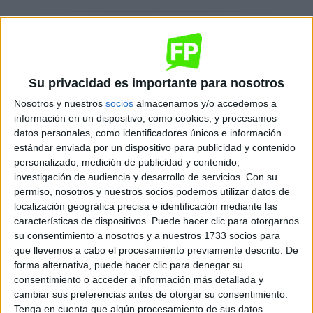
Ciclos Formativos de
Grado
Medio
Su privacidad es importante para nosotros
Ciclos de Grado Medio de la familia Artes y Artesanías
Nosotros y nuestros
socios
almacenamos y/o accedemos a
información en un dispositivo, como cookies, y procesamos
Ciclo Formativo
Descripción
Dónde se estudia
datos personales, como identificadores únicos e información
Esta familia no tiene ciclos de Grado Medio
estándar enviada por un dispositivo para publicidad y contenido
personalizado, medición de publicidad y contenido,
investigación de audiencia y desarrollo de servicios.
Con su
Ciclos Formativos de
Título
permiso, nosotros y nuestros socios podemos utilizar datos de
localización geográfica precisa e identificación mediante las
Profesional Básico
características de dispositivos. Puede hacer clic para otorgarnos
su consentimiento a nosotros y a nuestros 1733 socios para
que llevemos a cabo el procesamiento previamente descrito. De
Ciclos de Título Profesional Básico de la familia Artes y Artesanías
forma alternativa, puede hacer clic para denegar su
Ciclo Formativo
Descripción
Dónde se estudia
consentimiento o acceder a información más detallada y
cambiar sus preferencias antes de otorgar su consentimiento.
Esta familia no tiene ciclos de Título Profesional Básico
Tenga en cuenta que algún procesamiento de sus datos