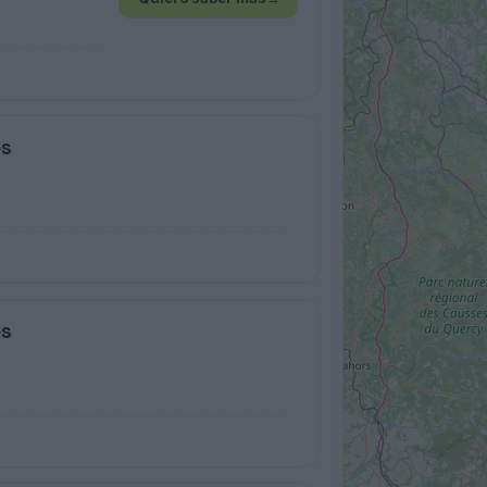
es
es