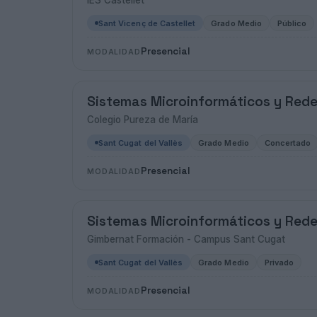
IES Castellet
Sant Vicenç de Castellet
Grado Medio
Público
Presencial
MODALIDAD
Sistemas Microinformáticos y Red
Colegio Pureza de María
Sant Cugat del Vallès
Grado Medio
Concertado
Presencial
MODALIDAD
Sistemas Microinformáticos y Red
Gimbernat Formación - Campus Sant Cugat
Sant Cugat del Vallès
Grado Medio
Privado
Presencial
MODALIDAD