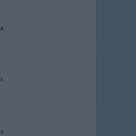
es
es
es