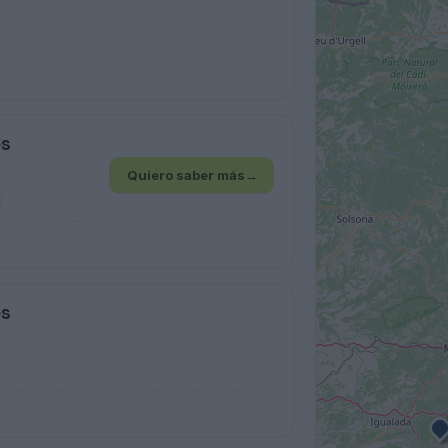
es
Quiero saber más
→
es