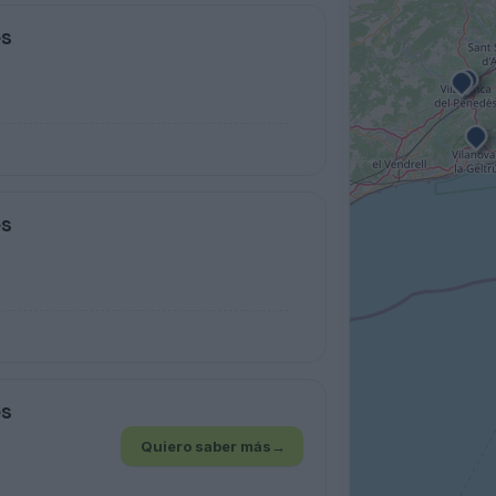
es
es
es
Quiero saber más
→