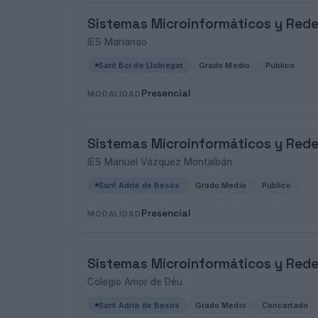
Sistemas Microinformáticos y Red
IES Marianao
Sant Boi de Llobregat
Grado Medio
Público
Presencial
MODALIDAD
Sistemas Microinformáticos y Red
IES Manuel Vázquez Montalbán
Sant Adrià de Besòs
Grado Medio
Público
Presencial
MODALIDAD
Sistemas Microinformáticos y Red
Colegio Amor de Déu
Sant Adrià de Besòs
Grado Medio
Concertado