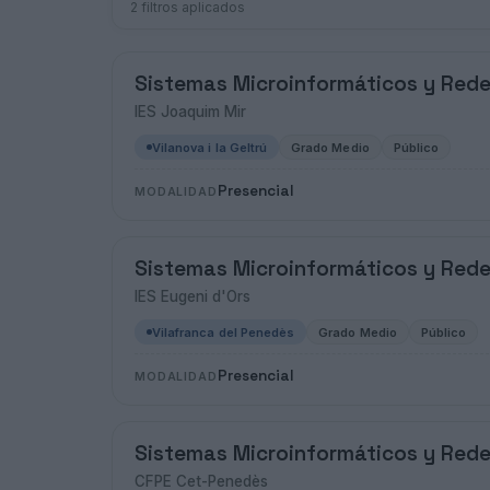
2 filtros aplicados
Sistemas Microinformáticos y Red
IES Joaquim Mir
Vilanova i la Geltrú
Grado Medio
Público
Presencial
MODALIDAD
Sistemas Microinformáticos y Red
IES Eugeni d'Ors
Vilafranca del Penedès
Grado Medio
Público
Presencial
MODALIDAD
Sistemas Microinformáticos y Red
CFPE Cet-Penedès