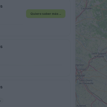
es
Quiero saber más
→
es
es
o