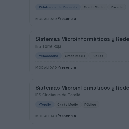
Vilafranca del Penedès
Grado Medio
Privado
Presencial
MODALIDAD
Sistemas Microinformáticos y Red
IES Torre Roja
Viladecans
Grado Medio
Público
Presencial
MODALIDAD
Sistemas Microinformáticos y Red
IES Cirviànum de Torelló
Torelló
Grado Medio
Público
Presencial
MODALIDAD