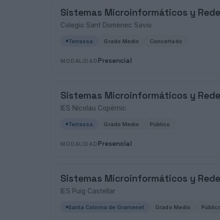
Sistemas Microinformáticos y Red
Colegio Sant Domènec Savio
Terrassa
Grado Medio
Concertado
Presencial
MODALIDAD
Sistemas Microinformáticos y Red
IES Nicolau Copèrnic
Terrassa
Grado Medio
Público
Presencial
MODALIDAD
Sistemas Microinformáticos y Red
IES Puig Castellar
Santa Coloma de Gramenet
Grado Medio
Públic