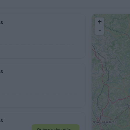
+
es
-
es
es
Quiero saber más
→