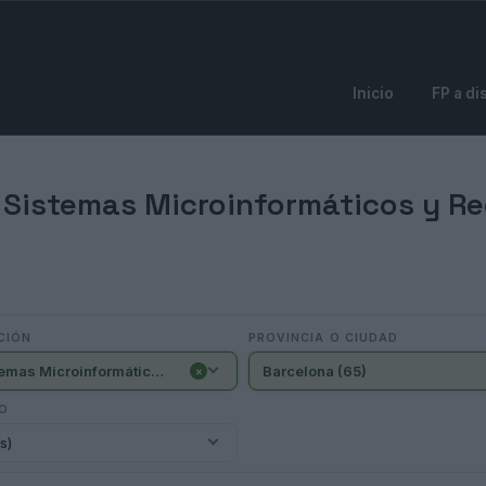
Inicio
FP a di
 Sistemas Microinformáticos y R
CIÓN
PROVINCIA O CIUDAD
- Sistemas Microinformáticos y Redes (65)
Barcelona (65)
×
IO
s)