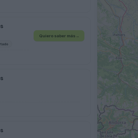
es
Quiero saber más
→
rtado
es
es