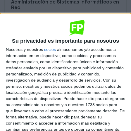
Administración de Sistemas Informáticos en
Red
Sant Cugat del Vallès
Grado Superior
Diurno
HORARIO
Presencial
MODALIDAD
Su privacidad es importante para nosotros
Nosotros y nuestros
socios
almacenamos y/o accedemos a
Quiero saber más
→
información en un dispositivo, como cookies, y procesamos
datos personales, como identificadores únicos e información
estándar enviada por un dispositivo para publicidad y contenido
personalizado, medición de publicidad y contenido,
Administración y Finanzas
investigación de audiencia y desarrollo de servicios.
Con su
permiso, nosotros y nuestros socios podemos utilizar datos de
Sant Cugat del Vallès
Grado Superior
localización geográfica precisa e identificación mediante las
características de dispositivos. Puede hacer clic para otorgarnos
Diurno
HORARIO
su consentimiento a nosotros y a nuestros 1733 socios para
Presencial
MODALIDAD
que llevemos a cabo el procesamiento previamente descrito. De
forma alternativa, puede hacer clic para denegar su
consentimiento o acceder a información más detallada y
Quiero saber más
→
cambiar sus preferencias antes de otorgar su consentimiento.