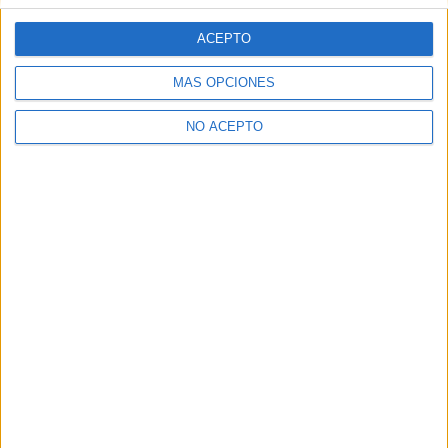
Diurno
HORARIO
ACEPTO
Presencial
MODALIDAD
MÁS OPCIONES
Quiero saber más
→
NO ACEPTO
Inicie sesión
o
regístrese
para comentar
Contáctanos
Dirección:
Diego de León 47, 28006 Madrid