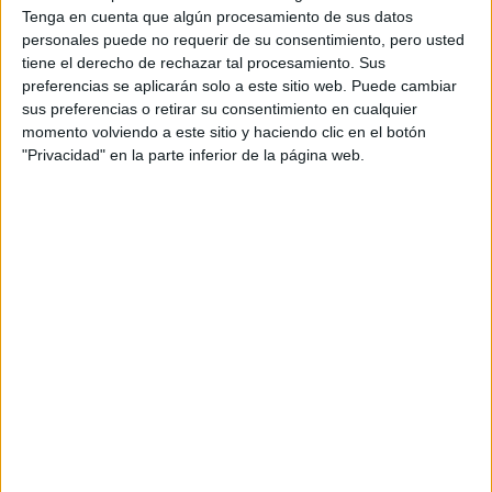
Tenga en cuenta que algún procesamiento de sus datos
personales puede no requerir de su consentimiento, pero usted
Secretariado
tiene el derecho de rechazar tal procesamiento. Sus
preferencias se aplicarán solo a este sitio web. Puede cambiar
Sant Cugat del Vallès
Grado Superior
sus preferencias o retirar su consentimiento en cualquier
momento volviendo a este sitio y haciendo clic en el botón
"Privacidad" en la parte inferior de la página web.
Diurno
HORARIO
Presencial
MODALIDAD
Quiero saber más
→
Ciclos de Grado Medio
3 ciclos
Farmacia y Parafarmacia
Sant Cugat del Vallès
Grado Medio
Diurno
HORARIO