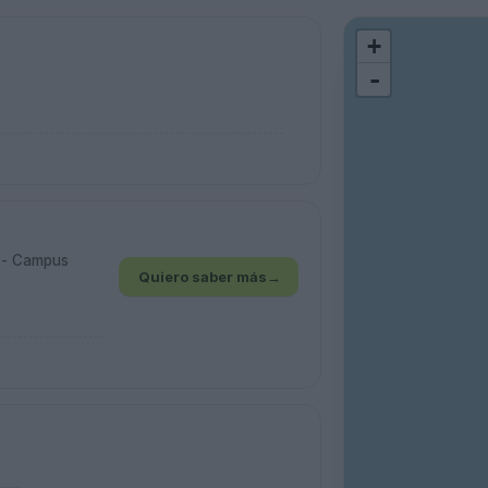
+
-
o - Campus
Quiero saber más
→