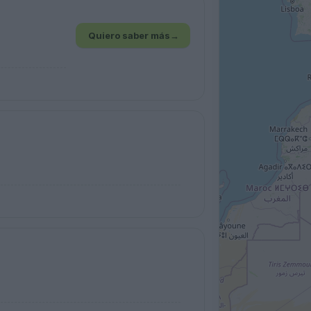
Quiero saber más
→