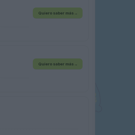
Quiero saber más
→
Quiero saber más
→