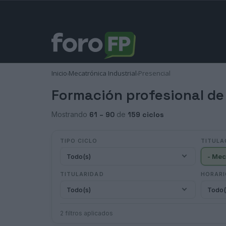
Inicio
Mecatrónica Industrial
Presencial
›
›
Formación profesional de 
Mostrando
61 – 90
de
159 ciclos
TIPO CICLO
TITULA
Todo(s)
- Mec
TITULARIDAD
HORAR
Todo(s)
Todo(
2 filtros aplicados