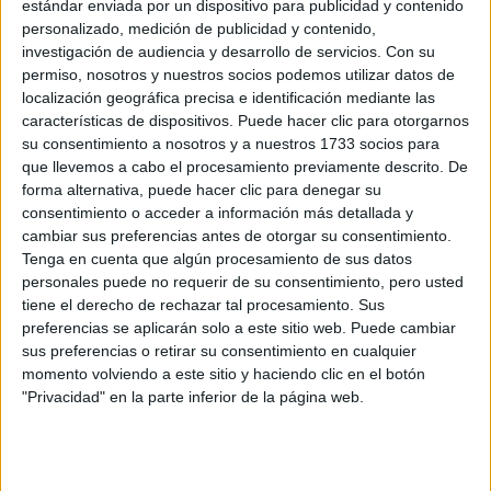
estándar enviada por un dispositivo para publicidad y contenido
Online
Grado Superior
personalizado, medición de publicidad y contenido,
investigación de audiencia y desarrollo de servicios.
Con su
Diurno
HORARIO
permiso, nosotros y nuestros socios podemos utilizar datos de
A distancia
MODALIDAD
localización geográfica precisa e identificación mediante las
características de dispositivos. Puede hacer clic para otorgarnos
su consentimiento a nosotros y a nuestros 1733 socios para
Quiero saber más
→
que llevemos a cabo el procesamiento previamente descrito. De
forma alternativa, puede hacer clic para denegar su
consentimiento o acceder a información más detallada y
cambiar sus preferencias antes de otorgar su consentimiento.
Comercio Internacional
Tenga en cuenta que algún procesamiento de sus datos
Villaviciosa de Odón
Grado Superior
personales puede no requerir de su consentimiento, pero usted
tiene el derecho de rechazar tal procesamiento. Sus
preferencias se aplicarán solo a este sitio web. Puede cambiar
Diurno
HORARIO
sus preferencias o retirar su consentimiento en cualquier
Presencial
MODALIDAD
momento volviendo a este sitio y haciendo clic en el botón
"Privacidad" en la parte inferior de la página web.
Quiero saber más
→