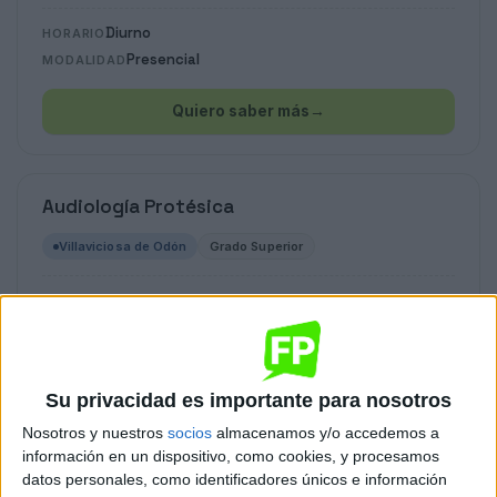
Diurno
HORARIO
Presencial
MODALIDAD
Quiero saber más
→
Audiología Protésica
Villaviciosa de Odón
Grado Superior
Diurno
HORARIO
Presencial
MODALIDAD
Quiero saber más
→
Su privacidad es importante para nosotros
Nosotros y nuestros
socios
almacenamos y/o accedemos a
información en un dispositivo, como cookies, y procesamos
Audiología Protésica
datos personales, como identificadores únicos e información