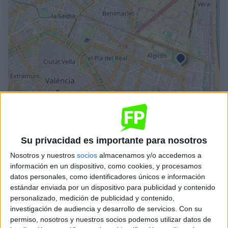
Leaflet
| OSM Mapnik
Su privacidad es importante para nosotros
Nosotros y nuestros
socios
almacenamos y/o accedemos a
Mantenimiento de Instalaciones Térmicas y
información en un dispositivo, como cookies, y procesamos
de Fluidos
datos personales, como identificadores únicos e información
IES El Cabanyal
estándar enviada por un dispositivo para publicidad y contenido
personalizado, medición de publicidad y contenido,
Valencia
Grado Superior
Público
investigación de audiencia y desarrollo de servicios.
Con su
permiso, nosotros y nuestros socios podemos utilizar datos de
Presencial
MODALIDAD