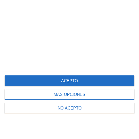
MODALIDAD
Quiero saber más
→
Contáctanos
ACEPTO
Dirección:
Diego de León 47, 28006 Madrid
MÁS OPCIONES
Phone:
+34 91 593 2767
NO ACEPTO
Email:
info@forofp.es
Información legal