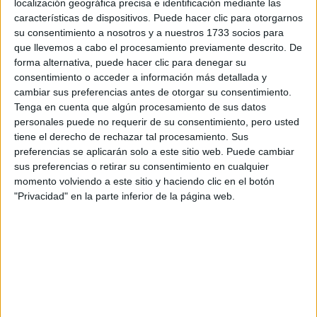
localización geográfica precisa e identificación mediante las
Quiero saber más
→
características de dispositivos. Puede hacer clic para otorgarnos
su consentimiento a nosotros y a nuestros 1733 socios para
que llevemos a cabo el procesamiento previamente descrito. De
forma alternativa, puede hacer clic para denegar su
Mantenimiento de Instalaciones Térmicas y
consentimiento o acceder a información más detallada y
de Fluidos
cambiar sus preferencias antes de otorgar su consentimiento.
CFPE Xabec
Tenga en cuenta que algún procesamiento de sus datos
personales puede no requerir de su consentimiento, pero usted
Valencia
Grado Superior
Concertado
tiene el derecho de rechazar tal procesamiento. Sus
preferencias se aplicarán solo a este sitio web. Puede cambiar
Presencial
MODALIDAD
sus preferencias o retirar su consentimiento en cualquier
Quiero saber más
→
momento volviendo a este sitio y haciendo clic en el botón
"Privacidad" en la parte inferior de la página web.
Mantenimiento de Instalaciones Térmicas y
de Fluidos
Instituto Inter
Valencia
Grado Superior
Privado
Presencial