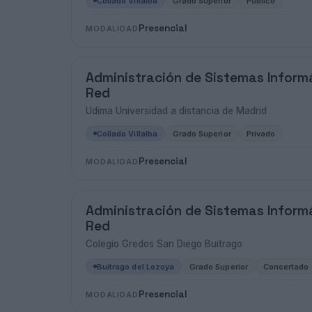
Collado Villalba
Grado Superior
Público
Presencial
MODALIDAD
Administración de Sistemas Inform
Red
Udima Universidad a distancia de Madrid
Collado Villalba
Grado Superior
Privado
Presencial
MODALIDAD
Administración de Sistemas Inform
Red
Colegio Gredos San Diego Buitrago
Buitrago del Lozoya
Grado Superior
Concertado
Presencial
MODALIDAD