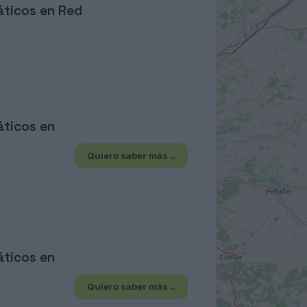
áticos en Red
áticos en
Quiero saber más
→
áticos en
Quiero saber más
→