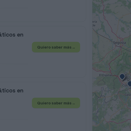
áticos en
Quiero saber más
→
áticos en
Quiero saber más
→