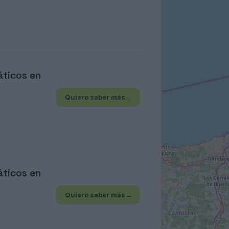
áticos en
Quiero saber más
→
áticos en
Quiero saber más
→