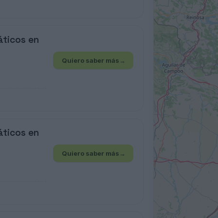
áticos en
Quiero saber más
→
áticos en
Quiero saber más
→