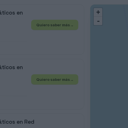
+
áticos en
-
Quiero saber más
→
áticos en
Quiero saber más
→
áticos en Red