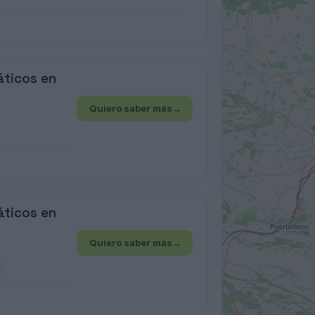
áticos en
Quiero saber más
→
áticos en
Quiero saber más
→