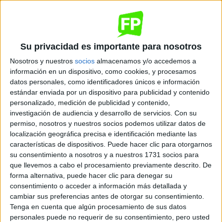
Quiero saber más
→
Laboratorio de Análisis y de Control de
Su privacidad es importante para nosotros
Calidad
Nosotros y nuestros
socios
almacenamos y/o accedemos a
CIFP Vicente Blasco Ibáñez
información en un dispositivo, como cookies, y procesamos
datos personales, como identificadores únicos e información
Valencia
Grado Superior
Público
estándar enviada por un dispositivo para publicidad y contenido
personalizado, medición de publicidad y contenido,
Presencial
MODALIDAD
investigación de audiencia y desarrollo de servicios.
Con su
Quiero saber más
→
permiso, nosotros y nuestros socios podemos utilizar datos de
localización geográfica precisa e identificación mediante las
características de dispositivos. Puede hacer clic para otorgarnos
su consentimiento a nosotros y a nuestros 1731 socios para
Laboratorio de Análisis y de Control de
que llevemos a cabo el procesamiento previamente descrito. De
Calidad
forma alternativa, puede hacer clic para denegar su
IES Doctor Peset Aleixandre
consentimiento o acceder a información más detallada y
cambiar sus preferencias antes de otorgar su consentimiento.
Paterna
Grado Superior
Público
Tenga en cuenta que algún procesamiento de sus datos
Presencial
personales puede no requerir de su consentimiento, pero usted
MODALIDAD