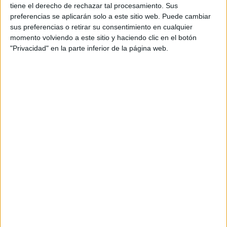
tiene el derecho de rechazar tal procesamiento. Sus
Quiero saber más
→
preferencias se aplicarán solo a este sitio web. Puede cambiar
sus preferencias o retirar su consentimiento en cualquier
momento volviendo a este sitio y haciendo clic en el botón
"Privacidad" en la parte inferior de la página web.
Laboratorio de Análisis y de Control de
Calidad
IES Vicent Castell i Doménech
Castellón de la Plana/Castelló de la Plana
Grado Superior
Público
Presencial
MODALIDAD
Quiero saber más
→
Laboratorio de Análisis y de Control de
Calidad
IES Virgen del Remedio
Alicante/Alacant
Grado Superior
Público