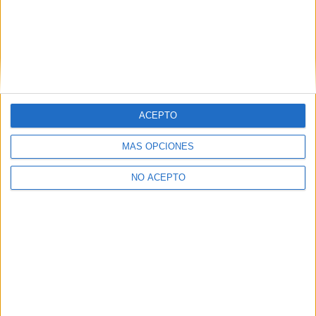
Presencial
MODALIDAD
Laboratorio de Análisis y de Control de
Calidad
IES Lope de Vega
Madrid
Grado Superior
Público
ACEPTO
Presencial
MODALIDAD
MÁS OPCIONES
NO ACEPTO
Laboratorio de Análisis y de Control de
Calidad
Colegio Gredos San Diego Buitrago
Buitrago del Lozoya
Grado Superior
Concertado
Presencial
MODALIDAD
Quiero saber más
→