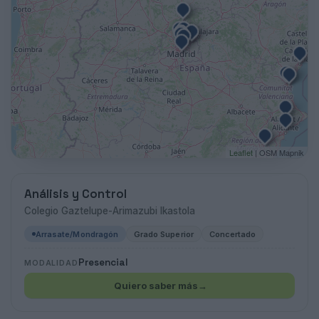
Leaflet
| OSM Mapnik
Análisis y Control
Colegio Gaztelupe-Arimazubi Ikastola
Arrasate/Mondragón
Grado Superior
Concertado
Presencial
MODALIDAD
Quiero saber más
→