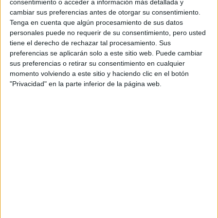
consentimiento o acceder a información más detallada y
Colegio Complejo Preuniversitario Mas Camarena
cambiar sus preferencias antes de otorgar su consentimiento.
Tenga en cuenta que algún procesamiento de sus datos
Paterna
Grado Superior
Privado
personales puede no requerir de su consentimiento, pero usted
tiene el derecho de rechazar tal procesamiento. Sus
Presencial
MODALIDAD
preferencias se aplicarán solo a este sitio web. Puede cambiar
Quiero saber más
→
sus preferencias o retirar su consentimiento en cualquier
momento volviendo a este sitio y haciendo clic en el botón
"Privacidad" en la parte inferior de la página web.
Laboratorio Clínico y Biomédico
IES Enrique Tierno Galván
Moncada
Grado Superior
Público
Presencial
MODALIDAD
Quiero saber más
→
Laboratorio Clínico y Biomédico
CIFP Mislata