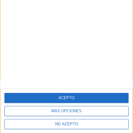
Quiero saber más
→
Laboratorio Clínico y Biomédico
CIFP Batoi
Alcoy/Alcoi
Grado Superior
Público
Presencial
MODALIDAD
Quiero saber más
→
Laboratorio Clínico y Biomédico
ACEPTO
Escuela Sanitaria Técnico Profesional de Navarra-Estna
Pamplona/Iruña
Grado Superior
Público
MÁS OPCIONES
Presencial
MODALIDAD
NO ACEPTO