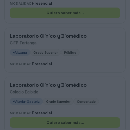
Presencial
MODALIDAD
Quiero saber más
→
Laboratorio Clínico y Biomédico
CIFP Tartanga
Altzaga
Grado Superior
Público
Presencial
MODALIDAD
Laboratorio Clínico y Biomédico
Colegio Egibide
Vitoria-Gasteiz
Grado Superior
Concertado
Presencial
MODALIDAD
Quiero saber más
→