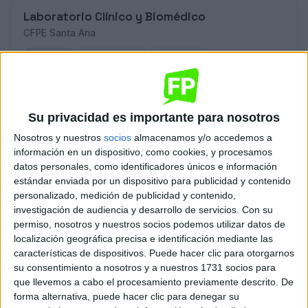
Laboratorio Clínico y Biomédico
CFPE Santa Ana
Valencia
Grado Superior
Concertado
Presencial
MODALIDAD
Quiero saber más
→
Su privacidad es importante para nosotros
Nosotros y nuestros
socios
almacenamos y/o accedemos a
información en un dispositivo, como cookies, y procesamos
Laboratorio Clínico y Biomédico
datos personales, como identificadores únicos e información
IES Enric Valor
estándar enviada por un dispositivo para publicidad y contenido
personalizado, medición de publicidad y contenido,
Silla
Grado Superior
Público
investigación de audiencia y desarrollo de servicios.
Con su
permiso, nosotros y nuestros socios podemos utilizar datos de
Presencial
MODALIDAD
localización geográfica precisa e identificación mediante las
Quiero saber más
→
características de dispositivos. Puede hacer clic para otorgarnos
su consentimiento a nosotros y a nuestros 1731 socios para
que llevemos a cabo el procesamiento previamente descrito. De
forma alternativa, puede hacer clic para denegar su
Laboratorio Clínico y Biomédico