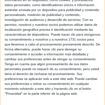
información en un dispositivo, como cookies, y procesamos
CFPE Fundación Pascual Tomás
datos personales, como identificadores únicos e información
Almàssera
Grado Superior
Privado
estándar enviada por un dispositivo para publicidad y contenido
personalizado, medición de publicidad y contenido,
Presencial
MODALIDAD
investigación de audiencia y desarrollo de servicios.
Con su
permiso, nosotros y nuestros socios podemos utilizar datos de
Quiero saber más
→
localización geográfica precisa e identificación mediante las
características de dispositivos. Puede hacer clic para otorgarnos
su consentimiento a nosotros y a nuestros 1731 socios para
Eficiencia Energética y Energía Solar Térmica
que llevemos a cabo el procesamiento previamente descrito. De
forma alternativa, puede hacer clic para denegar su
CIFP Benicarló
consentimiento o acceder a información más detallada y
Benicarló
Grado Superior
Público
cambiar sus preferencias antes de otorgar su consentimiento.
Tenga en cuenta que algún procesamiento de sus datos
Presencial
MODALIDAD
personales puede no requerir de su consentimiento, pero usted
tiene el derecho de rechazar tal procesamiento. Sus
Quiero saber más
→
preferencias se aplicarán solo a este sitio web. Puede cambiar
sus preferencias o retirar su consentimiento en cualquier
momento volviendo a este sitio y haciendo clic en el botón
Eficiencia Energética y Energía Solar Térmica
"Privacidad" en la parte inferior de la página web.
IES Beatriu Fajardo de Mendoza