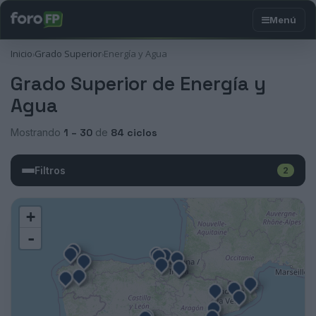
Inicio
Grado Superior
Energía y Agua
›
›
Grado Superior de Energía y
Agua
Mostrando
1 – 30
de
84 ciclos
Filtros
2
+
-