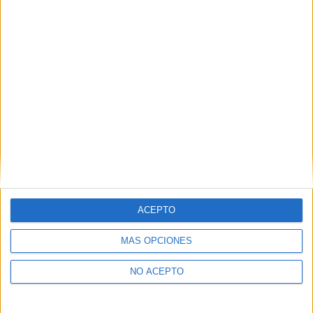
Eficiencia Energética y Energía Solar Térmica
CIFP As Mercedes
Lugo
Grado Superior
Público
Presencial
MODALIDAD
Eficiencia Energética y Energía Solar Térmica
IES Universidade Laboral
Culleredo
Grado Superior
Público
ACEPTO
Presencial
MODALIDAD
MÁS OPCIONES
NO ACEPTO
Eficiencia Energética y Energía Solar Térmica
CIFP Ferrolterra