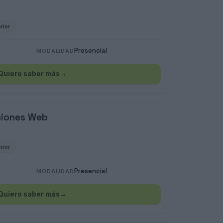
rior
Presencial
MODALIDAD
Quiero saber más
→
ciones Web
rior
Presencial
MODALIDAD
Quiero saber más
→