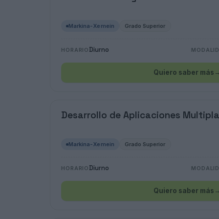
Markina-Xemein
Grado Superior
Diurno
HORARIO
MODALI
Quiero saber más
Desarrollo de Aplicaciones Multipl
Markina-Xemein
Grado Superior
Diurno
HORARIO
MODALI
Quiero saber más