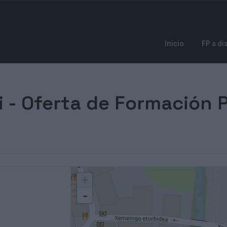
Inicio
FP a di
i - Oferta de Formación 
+
-