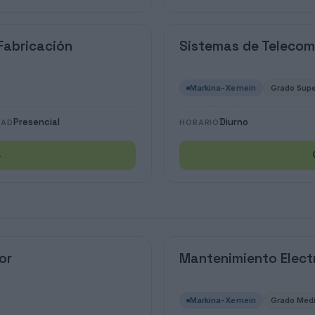
Fabricación
Sistemas de Telecom
Markina-Xemein
Grado Supe
Presencial
Diurno
DAD
HORARIO
→
or
Mantenimiento Elec
Markina-Xemein
Grado Med