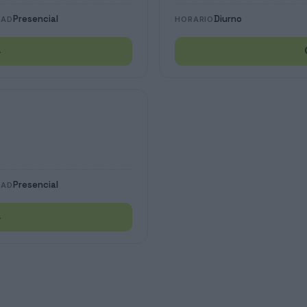
Presencial
Diurno
DAD
HORARIO
→
Presencial
DAD
→