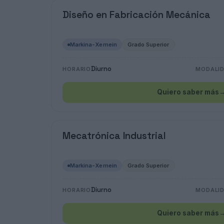
Diseño en Fabricación Mecánica
Markina-Xemein
Grado Superior
Diurno
HORARIO
MODALI
Quiero saber más
Mecatrónica Industrial
Markina-Xemein
Grado Superior
Diurno
HORARIO
MODALI
Quiero saber más