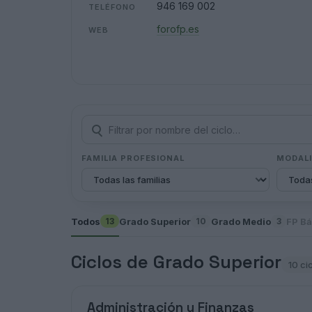
946 169 002
TELÉFONO
forofp.es
WEB
FAMILIA PROFESIONAL
MODAL
Todos
Grado Superior
Grado Medio
FP Bá
13
10
3
Ciclos de Grado Superior
10 ci
Administración y Finanzas