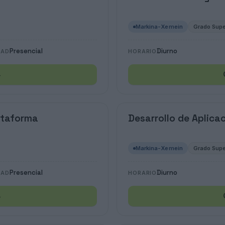
Markina-Xemein
Grado Supe
Presencial
Diurno
DAD
HORARIO
→
ataforma
Desarrollo de Aplica
Markina-Xemein
Grado Supe
Presencial
Diurno
DAD
HORARIO
→