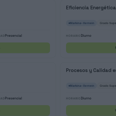
Eficiencia Energética
Markina-Xemein
Grado Supe
Presencial
Diurno
DAD
HORARIO
→
Procesos y Calidad en
Markina-Xemein
Grado Supe
Presencial
Diurno
DAD
HORARIO
→