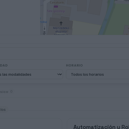
IDAD
HORARIO
sico
0
clos
Automatización y Rob