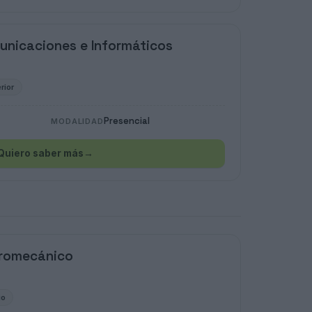
unicaciones e Informáticos
rior
Presencial
MODALIDAD
Quiero saber más
→
tromecánico
io