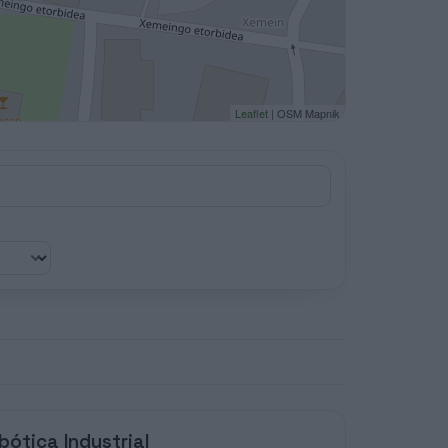
Leaflet
| OSM Mapnik
ótica Industrial