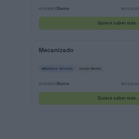
Diurno
HORARIO
MODALI
Quiero saber más
Mecanizado
Markina-Xemein
Grado Medio
Diurno
HORARIO
MODALI
Quiero saber más