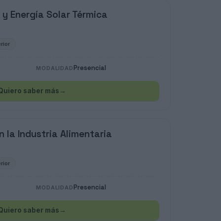
 y Energía Solar Térmica
rior
Presencial
MODALIDAD
Quiero saber más
→
 la Industria Alimentaria
rior
Presencial
MODALIDAD
Quiero saber más
→