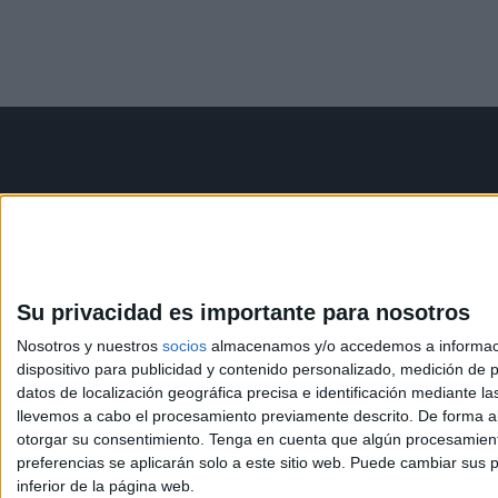
Contáctanos
Infor
Dirección:
Diego de León 47,
Aviso le
28006 Madrid
Política 
Condicio
Su privacidad es importante para nosotros
Phone:
+34 91 593 2767
Política
Nosotros y nuestros
socios
almacenamos y/o accedemos a información
Email:
info@forofp.es
dispositivo para publicidad y contenido personalizado, medición de pu
datos de localización geográfica precisa e identificación mediante l
llevemos a cabo el procesamiento previamente descrito. De forma al
otorgar su consentimiento.
Tenga en cuenta que algún procesamiento
preferencias se aplicarán solo a este sitio web. Puede cambiar sus p
inferior de la página web.
© Compás Mediterráneo SL. Todos los derechos reserv