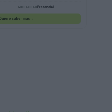
Presencial
MODALIDAD
Quiero saber más
→