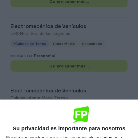
Quiero saber más
→
Electromecánica de Vehículos
CES Ntra. Sra. de las Lágrimas
Cabezo de Torres
Grado Medio
Concertado
Presencial
MODALIDAD
Quiero saber más
→
Electromecánica de Vehículos
Colegio Infanta Maria Teresa
Madrid
Grado Medio
Privado
Presencial
MODALIDAD
Su privacidad es importante para nosotros
Nosotros y nuestros
socios
almacenamos y/o accedemos a